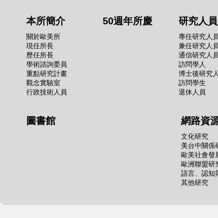
本所簡介
50週年所慶
研究人員
關於歐美所
專任研究人
現任所長
兼任研究人
歷任所長
通信研究人
學術諮詢委員
訪問學人
重點研究計畫
博士後研究
觀念實驗室
訪問學生
行政技術人員
退休人員
圖書館
網路資
文化研究
美台中關係
歐美社會發
歐洲聯盟研
語言、認知
其他研究