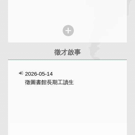
ty, Plurality, and Philosophy
Health and Caregiving Mini
徵才啟事
著
本所出版專書
2026-05-14
徵圖書館長期工讀生