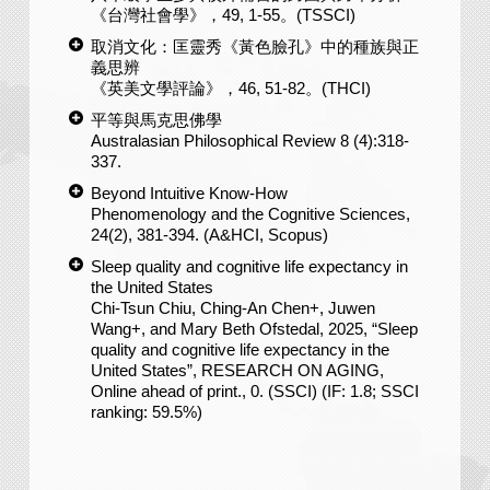
《台灣社會學》，49, 1-55。(TSSCI)
取消文化：匡靈秀《黃色臉孔》中的種族與正
義思辨
《英美文學評論》，46, 51-82。(THCI)
平等與馬克思佛學
Australasian Philosophical Review 8 (4):318-
337.
Beyond Intuitive Know-How
Phenomenology and the Cognitive Sciences,
24(2), 381-394. (A&HCI, Scopus)
Sleep quality and cognitive life expectancy in
the United States
Chi-Tsun Chiu, Ching-An Chen+, Juwen
Wang+, and Mary Beth Ofstedal, 2025, “Sleep
quality and cognitive life expectancy in the
United States”, RESEARCH ON AGING,
Online ahead of print., 0. (SSCI) (IF: 1.8; SSCI
ranking: 59.5%)