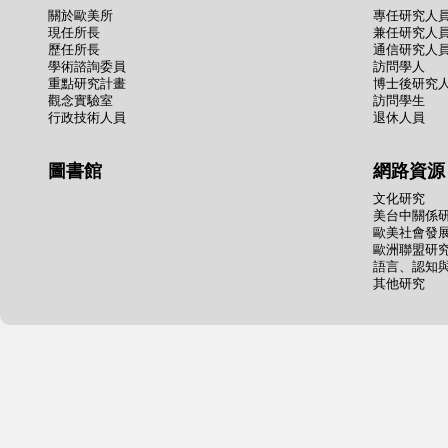
關於歐美所
專任研究人
現任所長
兼任研究人
歷任所長
通信研究人
學術諮詢委員
訪問學人
重點研究計畫
博士後研究
觀念實驗室
訪問學生
行政技術人員
退休人員
圖書館
網路資源
文化研究
美台中關係
歐美社會發
歐洲聯盟研
語言、認知
其他研究