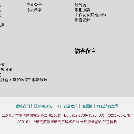
員
最新公告
研討會
員
徵人啟事
學術演講
員
工作坊及其他活動
影音記錄
人員
訪客留言
研究
展與政策
究
與社會：當代歐美哲學新發展
聯絡我們
隱私權政策
資訊安全政策
位置圖
綠色消費宣導
115台北市南港區研究院路二段128號 TEL：(02)2789-9390 FAX：(02)2785-1787
©2016 中央研究院歐美研究所版權所有 未經授權 請勿任意轉載