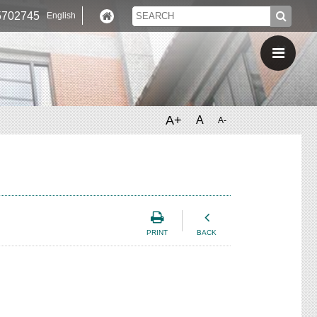
702745
English
A+
A
A-
PRINT
BACK