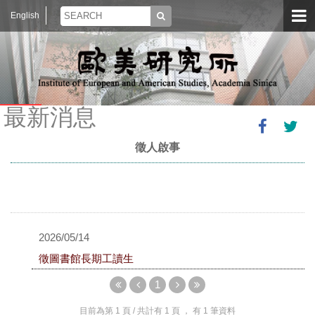
English
最新消息
徵人啟事
2026/05/14
徵圖書館長期工讀生
1
目前為第
1
頁 / 共計有
1
頁 ， 有
1
筆資料