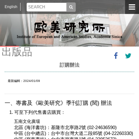
English
出版品
訂購辦法
最新編輯：2024/01/09
一、專書及《歐美研究》季刊訂購 (閱) 辦法
1. 可至下列代售書店購買：
五南文化廣場
北區 (海洋書坊)：基隆市北寧路2號 (02-24636590)
中區 (台中總店)：台中市台灣大道二段85號 (04-22260330)