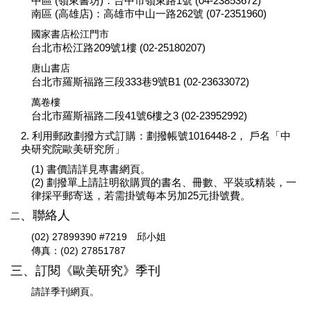
中區 (嶺東書坊)：台中市嶺東路1號 (04-23853672)
南區 (高雄店)：高雄市中山一路262號 (07-2351960)
國家書店松江門市
台北市松江路209號1樓 (02-25180207)
唐山書店
台北市羅斯福路三段333巷9號B1 (02-23633072)
萬卷樓
台北市羅斯福路二段41號6樓之3 (02-23952992)
2. 利用郵政劃撥方式訂購：劃撥帳號1016448-2， 戶名「中
央研究院歐美研究所」
(1) 書價請詳見專書網頁。
(2) 劃撥單上請註明欲購買的書名、冊數、平裝或精裝，一
律採平郵寄送，若需掛號每本另加25元掛號費。
、
聯絡人
二
(02) 27899390 #7219 邱小姐
傳真：(02) 27851787
三
、
訂閱《歐美研究》季刊
請詳季刊網頁。