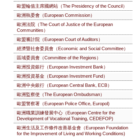
歐盟輪值主席國網站（The Presidency of the Council）
歐洲執委會（European Commission）
歐洲法院（The Court of Justice of the European
Communities）
歐盟審計院（European Court of Auditors）
經濟暨社會委員會（Economic and Social Committee）
區域委員會（Committee of the Regions）
歐洲投資銀行（European Investment Bank）
歐洲投資基金（European Investment Fund）
歐洲中央銀行（European Central Bank, ECB）
歐洲監察使（The European Ombudsman）
歐盟警察署（European Police Office, Europol)
歐洲職業訓練發展中心（European Centre for the
Development of Vocational Training, CEDEFOP)
歐洲生活及工作條件改善基金會（European Foundation
for the Improvement of Living and Working Conditions)