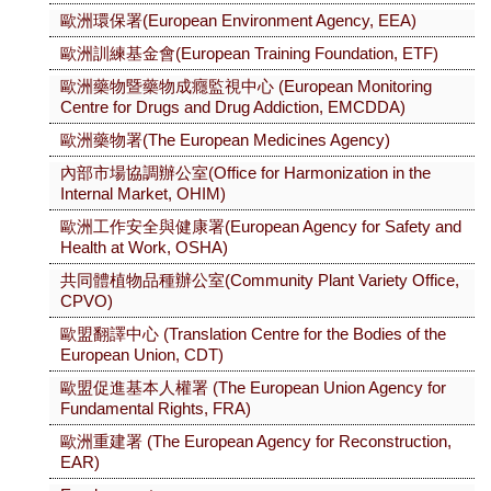
歐洲環保署(European Environment Agency, EEA)
歐洲訓練基金會(European Training Foundation, ETF)
歐洲藥物暨藥物成癮監視中心 (European Monitoring
Centre for Drugs and Drug Addiction, EMCDDA)
歐洲藥物署(The European Medicines Agency)
內部市場協調辦公室(Office for Harmonization in the
Internal Market, OHIM)
歐洲工作安全與健康署(European Agency for Safety and
Health at Work, OSHA)
共同體植物品種辦公室(Community Plant Variety Office,
CPVO)
歐盟翻譯中心 (Translation Centre for the Bodies of the
European Union, CDT)
歐盟促進基本人權署 (The European Union Agency for
Fundamental Rights, FRA)
歐洲重建署 (The European Agency for Reconstruction,
EAR)