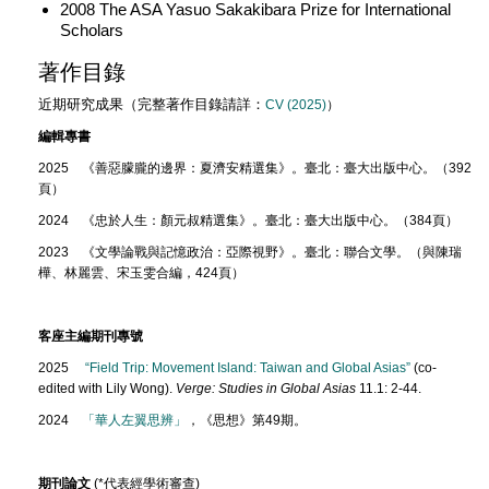
2008 The ASA Yasuo Sakakibara Prize for International
Scholars
著作目錄
近期研究成果（
完整著作目錄請詳：
CV (2025)
）
編輯專書
2025 《善惡朦朧的邊界：夏濟安精選集》。臺北：臺大出版中心。（392
頁）
2024 《忠於人生：顏元叔精選集》。臺北：臺大出版中心。（384頁）
2023 《文學論戰與記憶政治：亞際視野》。臺北：聯合文學。（與陳瑞
樺、林麗雲、宋玉雯合編，424頁）
客座主編期刊專號
2025
“Field Trip: Movement Island: Taiwan and Global Asias”
(co-
edited with Lily Wong).
Verge: Studies in Global Asias
11.1: 2-44.
2024
「華人左翼思辨」
，《思想》第49期。
期刊論文
(*代表經學術審查)