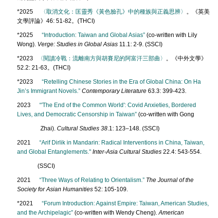
*2025
〈取消文化：匡靈秀《黃色臉孔》中的種族與正義思辨〉
。《英美
文學評論》46: 51-82。(THCI)
*2025
“Introduction: Taiwan and Global Asias”
(co-written with Lily
Wong).
Verge: Studies in Global Asias
11.1: 2-9. (SSCI)
*2023
〈閱讀冷戰：流離南方與胡賽尼的阿富汗三部曲〉
。《中外文學》
52.2: 21-63。(THCI)
*2023
“Retelling Chinese Stories in the Era of Global China: On Ha
Jin’s Immigrant Novels.”
Contemporary Literature
63.3: 399-423.
2023
“'The End of the Common World': Covid Anxieties, Bordered
Lives, and Democratic Censorship in Taiwan”
(co-written with Gong
Zhai).
Cultural
Studies
38
.1: 123–148. (SSCI)
2021
“Arif Dirlik in Mandarin: Radical Interventions in China, Taiwan,
and Global Entanglements."
Inter-Asia Cultural Studies
22.4: 543-554.
(SSCI)
2021
“Three Ways of Relating to Orientalism.”
The Journal of the
Society for Asian Humanities
52: 105-109.
*2021
“Forum Introduction: Against Empire: Taiwan, American Studies,
and the Archipelagic”
(co-written with Wendy Cheng).
American