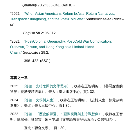
Quarterly
73.2: 335-341. (A&HCI)
*2021
“When Asian Americans Return to Asia: Return Narratives,
Transpacific Imagining, and the Post/Cold War.”
Southeast Asian Review
of
English
58.2: 95-112.
*2021
“Post/Colonial Geography, Post/Cold War Complication:
Okinawa, Taiwan, and Hong Kong as a Liminal Island
Chain.”
Geopolitics
29.2:
398–422. (SSCI).
專書之一章
2025
〈導讀：光暗之間的文學思考〉
，收錄在王智明編，《善惡朦朧的
邊界：夏濟安精選集》。臺大：臺大出版中心。頁1-32。
2024
〈導讀：文學與人生〉
，收錄在王智明編，《忠於人生：顏元叔精
選集》。臺北：臺大出版中心。頁1-35。
2023
〈導讀：「歷史的歸還」：亞際視野與去冷戰想像〉
，收錄在王智
明、陳瑞樺、林麗雲、宋玉雯編《文學論戰與記憶政治：亞際視野》。
臺北：聯合文學。 頁1-30。