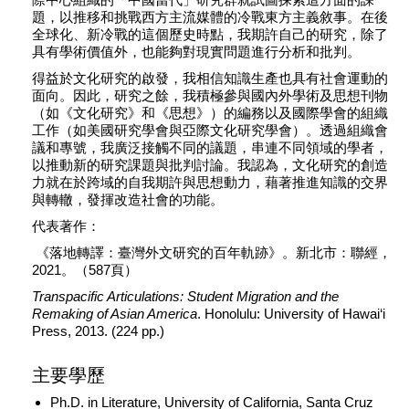
題，以推移和挑戰西方主流媒體的冷戰東方主義敘事。在後
全球化、新冷戰的這個歷史時點，我期許自己的研究，除了
具有學術價值外，也能夠對現實問題進行分析和批判。
得益於文化研究的啟發，我相信知識生產也具有社會運動的
面向。因此，研究之餘，我積極參與國內外學術及思想刊物
（如《文化研究》和《思想》）的編務以及國際學會的組織
工作（如美國研究學會與亞際文化研究學會）。透過組織會
議和專號，我廣泛接觸不同的議題，串連不同領域的學者，
以推動新的研究課題與批判討論。我認為，文化研究的創造
力就在於跨域的自我期許與思想動力，藉著推進知識的交界
與轉轍，發揮改造社會的功能。
代表著作：
《落地轉譯：臺灣外文研究的百年軌跡》。新北市：聯經，
2021。（587頁）
Transpacific Articulations: Student Migration and the
Remaking of Asian America
. Honolulu: University of Hawai‘i
Press, 2013. (224 pp.)
主要學歷
Ph.D. in Literature, University of California, Santa Cruz