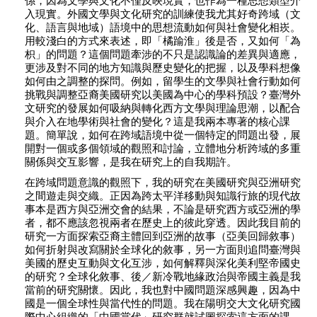
係，因為文學與文化不僅反映現實，也作為一種思想類型介
入現實。外國文學與文化研究的訓練使我尤其好奇跨域（文
化、語言與地域）語境中的思想流動如何與社會變化相崁。
用較淺白的方式來表述，即「橘踰淮」後是否，又如何「為
枳」的問題？這個問題牽涉的不只是認識論的差異與適應，
更涉及對不同的地方知識與歷史變化的把握，以及學科想像
如何由之調整的探問。例如，留學生的文學與社會行動如何
挑戰與調整亞裔美國研究以美國為中心的學科預設？臺灣外
文研究的發展如何吸納與轉化西方文學與理論思潮，以配合
與介入在地學術與社會的變化？這是我兩本專著的核心課
題。簡單說，如何在跨域語境中從一個特定的問題出發，展
開對一個或多個領域的觀照和討論，立體地分析跨域的多重
關係與交互影響，是我在研究上的自我期許。
在跨域問題意識的觀照下，我的研究在美國研究與亞洲研究
之間遊走與交織。正因為跨太平洋移動與知識行旅的現代故
事本是西方與亞洲交會的結果，不論是研究西方或亞洲的學
者，都不應該忽視兩者在歷史上的彼此穿透。因此我目前的
研究一方面探索亞裔主體回到亞洲的故事（亞美回歸敘事）
如何折射與改寫關於全球化的敘事，另一方面則追問臺灣與
美國的歷史互動與文化互涉，如何解釋與深化美利堅帝國史
的研究？全球化敘事、後／新冷戰地緣政治與帝國主義是我
當前的研究關懷。因此，我也對中國問題深感興趣，因為中
國是一個全球性與當代性的問題。我在陽明交大文化研究國
際中心組織的「中國當代」研究群就試圖探索這方面的課