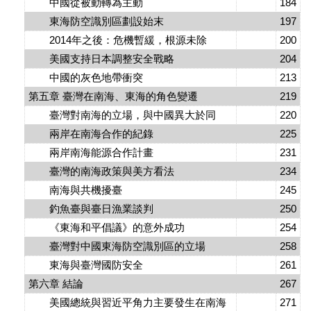
中國從被動轉為主動
184
東海防空識別區劃設始末
197
2014年之後：危機暫緩，根源未除
200
美國支持日本調整安全戰略
204
中國的灰色地帶衝突
213
第五章 臺灣在南海、東海的角色變遷
219
臺灣對南海的立場，與中國異大於同
220
兩岸在南海合作的紀錄
225
兩岸南海能源合作計畫
231
臺灣的南海政策與美方看法
234
南海與共機擾臺
245
釣魚臺與臺日漁業談判
250
《東海和平倡議》的意外成功
254
臺灣對中國東海防空識別區的立場
258
東海與臺灣國防安全
261
第六章 結論
267
美國總統與習近平角力主要發生在南海
271