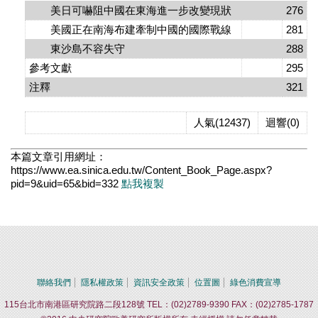
美日可嚇阻中國在東海進一步改變現狀
276
美國正在南海布建牽制中國的國際戰線
281
東沙島不容失守
288
參考文獻
295
注釋
321
人氣(12437)
迴響(0)
本篇文章引用網址：
https://www.ea.sinica.edu.tw/Content_Book_Page.aspx?
pid=9&uid=65&bid=332
點我複製
聯絡我們
隱私權政策
資訊安全政策
位置圖
綠色消費宣導
115台北市南港區研究院路二段128號 TEL：(02)2789-9390 FAX：(02)2785-1787