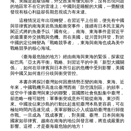
海。美國是超級強權，外交政策有優先順序，沒有出現問題
的地區常不在它的雷達上；中國則是睡醒的大國，一覺醒後
發現有核心利益卻長期忽視或力有未逮。
這種情況近年出現轉變，在習近平上任前，便先有中國
與菲律賓的南海黃岩島漁船衝突事件，接續有日本民主黨內
閣正式將釣魚臺予以「國有化」，南海、東海事件是習近平
的最重要外交挑戰與危機。而在美國，從川普到拜登，對於
中國的定位轉變為「戰略競爭者」，東海與南海也成為美中
戰略競爭的核心海域。
《臺海最危險的地方》經由南海與東海的緊張，探索從
歐巴馬「亞太再平衡」戰略、到習近平的中美「新型大國關
係」，如何在菲律賓與日本所引起的危機中受到影響，美國
與中國又如何進行分歧與衝突管控。
本書亦將探討臺灣如何因應情勢丕變的南海、東海。近
年來，中國戰機升高進出臺灣西南「防空識別區」的頻率，
從空中干擾臺灣與東沙的聯繫，當國際社會焦點集中臺灣，
卻忽略一種可能性：軍事衝突或意外可能從南海、東沙而
來。中國攻佔東沙島的行動比起進犯臺灣本島更容易，可在
極短時間內迅速完成，美軍卻難以介入或協助臺灣進行歸復
作戰。一旦成為「既成事實」，對美國、臺灣、日本與南海
國家如菲律賓、越南在南海的地位與發言權，將造成嚴重的
影響。這裡，才是臺海最危險的地方！