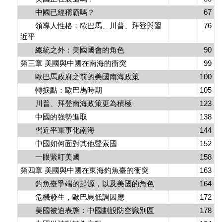
中國已經稱霸嗎？
67
領導人性格：歐巴馬、川普、拜登與習
76
近平
總統之外：美國國會的角色
90
第三章 美國與中國在南海的衝突
99
歐巴馬政府之前的美國南海政策
100
轉捩點：歐巴馬時期
105
川普、拜登南海政策更為積極
123
中國的強勢進取
138
習近平軍事化南海
144
中國如何面對其他聲索國
152
一眼緊盯美國
158
第四章 美國與中國在東海釣魚臺的衝突
163
釣魚臺爭端的起源，以及美國的角色
164
危機發生，歐巴馬低調因應
172
美國被迫表態：中國劃設防空識別區
178