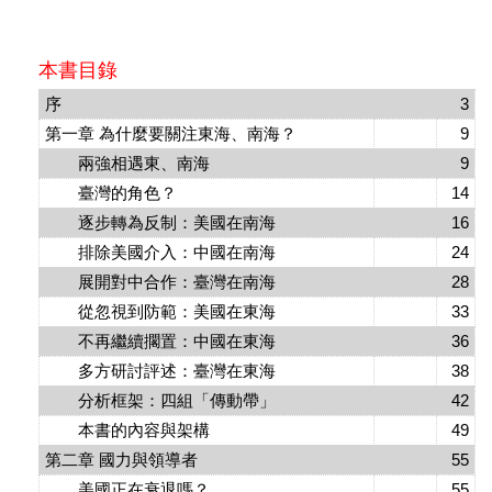
本書目錄
序
3
第一章 為什麼要關注東海、南海？
9
兩強相遇東、南海
9
臺灣的角色？
14
逐步轉為反制：美國在南海
16
排除美國介入：中國在南海
24
展開對中合作：臺灣在南海
28
從忽視到防範：美國在東海
33
不再繼續擱置：中國在東海
36
多方研討評述：臺灣在東海
38
分析框架：四組「傳動帶」
42
本書的內容與架構
49
第二章 國力與領導者
55
美國正在衰退嗎？
55