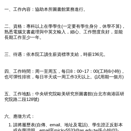
一、工作內容：協助本所圖書館業務進行。
二、資格：專科以上在學學生(一定要有學生身分，休學不算)，
熟悉電腦文書處理與中英文輸入，細心、工作態度良好，並能
長期工作至少一年。
三、待遇：依本院工讀生薪資標準支給，時薪196元。
四、工作時間：周一至周五，每日8：00~17：00(工時8小時)，
也可彈性排班，每日半天或一周工作3天以上。(試用期一個月)
五、工作地點：中央研究院歐美研究所圖書館(台北市南港區研
究院路二段128號)
六、應徵方式：
請將履歷表(自傳、email、地址及電話)、學生證正反影本
或在學證明，email至
micky5533@as.edu.tw
張小姐(02-