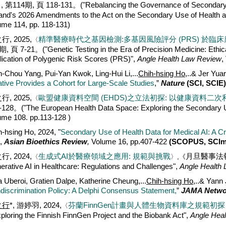
, 第114期, 頁 118-131。
("Rebalancing the Governance of Secondary U
》
land's 2026 Amendments to the Act on the Secondary Use of Health a
ume 114, pp. 118-131)
行, 2025,
精準醫療時代之基因檢測:多基因風險評分 (PRS) 於臨
〈
期, 頁 7-21。
("Genetic Testing in the Era of Precision Medicine: Ethic
lication of Polygenic Risk Scores (PRS)",
Angle Health Law Review
,
n-Chou Yang, Pui-Yan Kwok, Ling-Hui Li,...
Chih-hsing Ho
,..& Jer Yu
iative Provides a Cohort for Large-Scale Studies
,”
Nature
(SCI, SCIE)
行, 2025,
歐盟健康資料空間 (EHDS)之立法初探: 以健康資料二
〈
-128。
("The European Health Data Space: Exploring the Secondary 
ume 108. pp.113-128 )
h-hsing Ho,
2024, "
Secondary Use of Health Data for Medical AI: A C
",
Asian Bioethics Review
,
Volume 16, pp.407-422
(SCOPUS, SCIm
行, 2024,
生成式AI於醫療領域之應用: 規範與挑戰
月旦醫事法
〈
〉,《
erative AI in Healthcare: Regulations and Challenges",
Angle Health
a Uberoi, Gratien Dalpe, Katherine Cheung,...
Chih-hsing Ho
,..& Yann 
discrimination Policy: A Delphi Consensus Statement,
”
JAMA Netwo
之行
*, 游婷羽, 2024,
芬蘭FinnGen計畫與人體生物資料庫之規範初探
〈
xploring the Finnish FinnGen Project and the Biobank Act",
Angle Hea