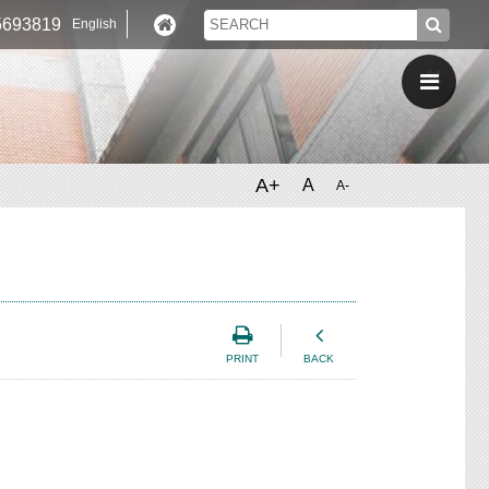
693819
English
A+
A
A-
PRINT
BACK