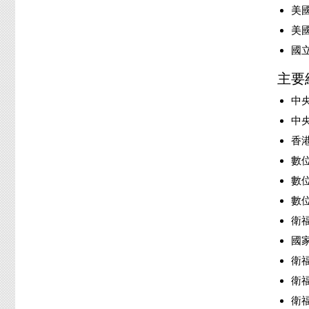
美
美
國
主要
中央
中央
香港
數位
數位
數位
衛福
國家
衛福
衛福
衛福