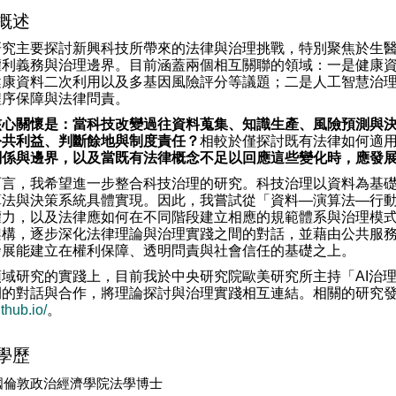
概述
研究主要探討新興科技所帶來的法律與治理挑戰，特別聚焦於生
權利義務與治理邊界。目前涵蓋兩個相互關聯的領域：一是健康
健康資料二次利用以及多基因風險評分等議題；二是人工智慧治
程序保障與法律問責。
核心關懷是：當科技改變過往資料蒐集、知識生產、風險預測與
公共利益、判斷餘地與制度責任？
相較於僅探討既有法律如何適
關係與邊界，以及當既有法律概念不足以回應這些變化時，應發
而言，我希望進一步整合科技治理的研究。科技治理以資料為基
算法與決策系統具體實現。因此，我嘗試從「資料—演算法—行
權力，以及法律應如何在不同階段建立相應的規範體系與治理模
架構，逐步深化法律理論與治理實踐之間的對話，並藉由公共服
發展能建立在權利保障、透明問責與社會信任的基礎之上。
領域研究的實踐上，目前我於中央研究院歐美研究所主持「AI治
間的對話與合作，將理論探討與治理實踐相互連結。相關的研究發
ithub.io/
。
學歷
國倫敦政治經濟學院法學博士