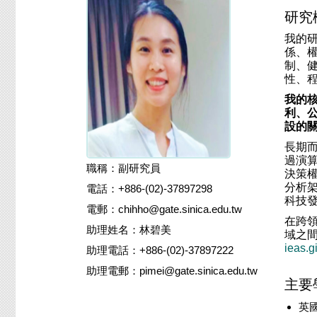
研究
我的
係、
制、
性、
我的
利、
設的
長期
過演
職稱：副研究員
決策
分析
電話：+886-(02)-37897298
科技
電郵：chihho@gate.sinica.edu.tw
在跨
助理姓名：林碧美
域之
ieas.g
助理電話：+886-(02)-37897222
助理電郵：pimei@gate.sinica.edu.tw
主要
英