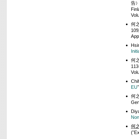
告
Fin
Vol
何之
109
App
Hsi
Init
何之
113
Vol
Chi
EU
何之
Gen
Diy
Non
何
("E