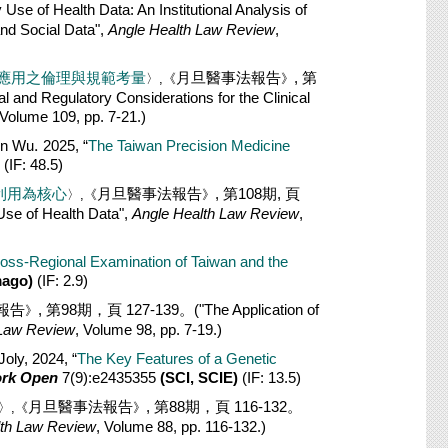
se of Health Data: An Institutional Analysis of
nd Social Data",
Angle Health Law Review
,
床應用之倫理與規範考量
月旦醫事法報告
, 第
〉,《
》
al and Regulatory Considerations for the Clinical
 Volume 109, pp. 7-21.)
.
arn Wu
2025, “
The Taiwan Precision Medicine
(IF: 48.5)
次利用為核心
月旦醫事法報告
, 第108期, 頁
〉,《
》
Use of Health Data",
Angle Health Law Review
,
ross-Regional Examination of Taiwan and the
ago)
(IF: 2.9)
報告
, 第98期，頁 127-139。
("The Application of
》
 Law Review
, Volume 98, pp. 7-19.)
Joly, 2024, “
The Key Features of a Genetic
rk Open
7(9):e2435355
(SCI, SCIE)
(IF: 13.5)
月旦醫事法報告
, 第88期，頁 116-132。
〉,《
》
lth Law Review
, Volume 88, pp. 116-132.)