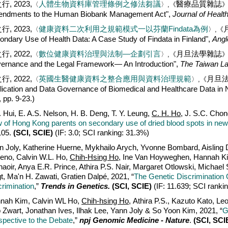
行, 2023,
人體生物資料庫管理條例之修法芻議
醫療品質雜誌
〈
〉,《
ndments to the Human Biobank Management Act",
Journal of Healt
行, 2023,
健康資料二次利用之規範模式一以芬蘭Findata為例
〈
〉,《
ondary Use of Health Data: A Case Study of Findata in Finland",
Angl
行, 2022,
數位健康資料治理與法制
—企劃引言
月旦法學雜誌
〈
〉,《
ernance and the Legal Framework— An Introduction",
The Taiwan L
行, 2022,
英國生醫健康資料之整合應用與資料治理規範
月旦
〈
〉,《
lication and Data Governance of Biomedical and Healthcare Data in
 pp. 9-23.)
. Hui, E. A.S. Nelson, H. B. Deng, T. Y. Leung,
C. H. Ho
, J. S.C. Chon
w of Hong Kong parents on secondary use of dried blood spots in ne
105.
(SCI, SCIE)
(IF: 3.0; SCI ranking: 31.3%)
n Joly, Katherine Huerne, Mykhailo Arych, Yvonne Bombard, Aisling
eno, Calvin W.L. Ho,
Chih-Hsing Ho
, Ine Van Hoyweghen, Hannah Ki
haoir, Anya E.R. Prince, Athira P.S. Nair, Margaret Otlowski, Michae
t, Ma'n H. Zawati, Gratien Dalpé, 2021, “
The Genetic Discrimination 
crimination
,”
Trends in Genetics
.
(SCI, SCIE)
(IF: 11.639; SCI ranki
nah Kim, Calvin WL Ho,
Chih-hsing Ho
, Athira P.S., Kazuto Kato, L
 Zwart, Jonathan Ives, Ilhak Lee, Yann Joly & So Yoon Kim, 2021, “
G
spective to the Debate
,”
npj Genomic Medicine - Nature
.
(SCI, SCI