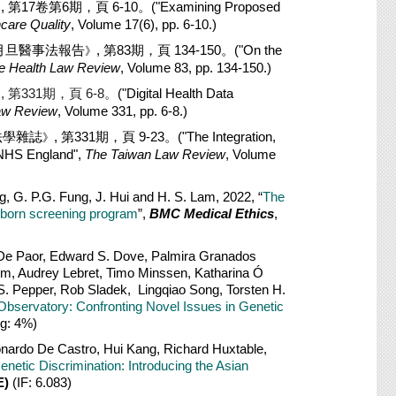
, 第17卷第6期，頁 6-10。
("Examining Proposed
》
hcare Quality
, Volume 17(6), pp. 6-10.)
月旦醫事法報告
, 第83期，頁 134-150。
("On the
》
e Health Law Review
, Volume 83, pp. 134-150.)
, 第331期，頁 6-8。
("Digital Health Data
》
aw Review
, Volume 331, pp. 6-8.)
法學雜誌
, 第331期，頁 9-23。("The Integration,
》
 NHS England",
The Taiwan Law Review
, Volume
g, G. P.G. Fung, J. Hui and H. S. Lam, 2022, “
The
wborn screening program
”,
BMC Medical Ethics
,
 De Paor, Edward S. Dove, Palmira Granados
m, Audrey Lebret, Timo Minssen, Katharina Ó
l S. Pepper, Rob Sladek, Lingqiao Song, Torsten H.
Observatory: Confronting Novel Issues in Genetic
ng: 4%)
eonardo De Castro, Hui Kang, Richard Huxtable,
enetic Discrimination: Introducing the Asian
E)
(IF: 6.083)