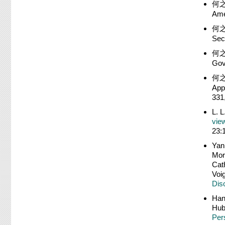
何之
Ame
何之
Sec
何之
Gov
何之
App
331,
L. L
vie
23:
Yan
Mor
Cat
Voig
Dis
Han
Hub
Per