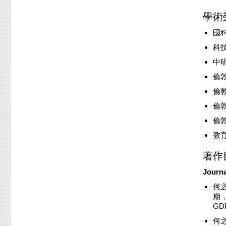
學術
國科
科技
中研
倫敦政
倫敦政
倫敦
倫敦
教育
著作
Journ
何
期，
GDP
何之