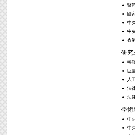
醫策
國家
中央
中央
香港
研究
轉
巨
人
法
法
學術
中央
中央