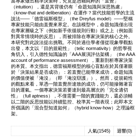
當專家做出精準決策時，究竟是憑藉純粹的「直覺」
（intuition），還是其背後仍有「命題知識與深思熟慮」
（know-that and deliberation）在運作？當代技能哲學的主流
說法——「德雷福斯模型」（the Dreyfus model）——堅稱
專家技能只能由直覺來界定。在該模型中，命題知識僅出現
在專家層級之下（例如新手依循規則行動）或之上（例如面
對異常情境時的反思），而被排除在專家決策的核心之外。
本研究對此說法提出挑戰。不同於過往學者僅從現象學觀點
出發，本文以「目的規範性」（telic normativity）的哲學視
角切入，引入德性知識論的「AAA展演評估架構」（the AAA
account of performance assessment），重新剖析專家決策
的本質。本文指出，德雷福斯模型的核心盲點在於其僅著眼
於「決策結果是否成功」：若直覺已能帶來成功，命題知識
的價值便被「淹沒」（即「淹沒辯護」）。然而，從規範性
的觀點來看，單憑一階直覺所達致的成功，仍可能摻雜著盲
目的運氣。一個專家決策若要達到最高層次的「完全適切
性」（full aptness），不僅需要一階的實踐能力，還必須輔
以二階的反思技能以持續監控、校準其一階表現；此即本文
所倡議的「混合型知道如何」（hybrid know-how）之理論框
架。
人氣(1545)
迴響(0)