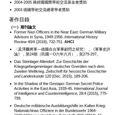
2004-2005 蔣經國國際學術交流基金會獎助
2003 德國學術交流總署學者獎助
著作目錄
（一）期刊論文
Former Nazi Officers in the Near East: German Military
Advisors in Syria, 1949-1956.
International History
Review
40/4 (2018), 732-751.
AHCI
〈孟澤爾將軍—德國在台軍事顧問之研究〉，《軍事史評
論》，第24期（民國一O六年六月），頁279-297。
Das Steinlager Allendorf. Zur Geschichte der
Kriegsgefangenenlager deutscher Gnerälen nach dem
Zweiten Weltkrieg.
Zeitschrift für hessische Geschichte
und Landeskunde
120 (Dec. 2015), 189-206.
In the Shadow of the Gestapo: German Secret Police
Activities in the East Asia, 1939-45.
International Journal
of Intelligence and Counterintelligence
, 28:4 (2015), 775-
799.
Deutsche militärische Ausbildungshilfe im Kalten Krieg:
Nationalchinas Offiziere in der Bundeswehr 1964-