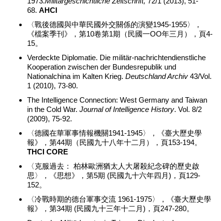
1973.
Militärgeschichtliche Zeitschrift,
72/1 (2013), 51-
68.
AHCI
〈戰後德國與中華民國外交關係的演變1945-1955〉，
《檔案季刊》，第10卷第1期（民國一OO年三月），頁4-
15。
Verdeckte Diplomatie. Die militär-nachrichtendienstliche
Kooperation zwischen der Bundesrepublik und
Nationalchina im Kalten Krieg.
Deutschland Archiv
43/Vol.
1 (2010), 73-80.
The Intelligence Connection: West Germany and Taiwan
in the Cold War.
Journal of Intelligence History
. Vol. 8/2
(2009), 75-92.
〈德國在華軍事情報機關1941-1945〉，《臺大歷史學
報》，第44期（民國九十八年十二月），頁153-194。
THCI CORE
〈克服過去： 柏林歐洲猶太人大屠殺紀念碑的歷史啟
思〉，《思想》，第5期 (民國九十六年四月)，頁129-
152。
〈冷戰時期的德台軍事交流 1961-1975〉，《臺大歷史學
報》，第34期 (民國九十三年十二月)，頁247-280。