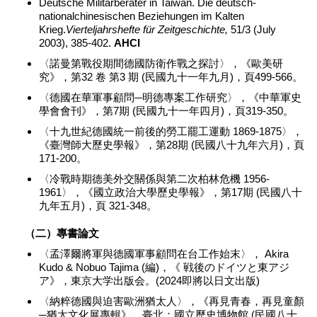
Deutsche Militärberater in Taiwan. Die deutsch-
nationalchinesischen Beziehungen im Kalten
Krieg.
Vierteljahrshefte für Zeitgeschichte,
51/3 (July
2003), 385-402.
AHCI
〈諾曼第戰役期間德國防衛作戰之探討〉，《歐美研
究》，第32 卷 第3 期 (民國九十一年九月)，頁499-566。
〈德國在華軍事顧問─明德專案工作研究〉，《中華軍史
學會會刊》，第7期 (民國九十一年四月)，頁319-350。
〈十九世紀德國統一前後的勞工罷工運動 1869-1875〉，
《臺灣師大歷史學報》，第28期 (民國八十九年六月)，頁
171-200。
〈冷戰時期德美外交關係與第二次柏林危機 1956-
1961〉，《國立政治大學歷史學報》，第17期 (民國八十
九年五月)，頁 321-348。
（二）專書論文
〈孟澤爾將軍與德國軍事顧問在台工作始末〉， Akira
Kudo & Nobuo Tajima (編)，《 戦後のドイツと東アジ
ア》，東京大学出版会。(2024即將以日文出版)
〈納粹德國與迫害歐洲猶太人〉，《再見青春，再見童顏
─猶太文化展專輯》，臺北：國立歷史博物館 (民國八十