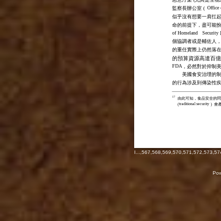
Office 
監察長辦公室 (
似乎沒有想要一肩扛
命的前提下，盡可能扮
of Homeland
Security
個協調者或是輔佐人，
的重任實際上仍然落
的預算資源高達百億
FDA
，必然對於抑制
美國食安治理的
的行為涉及到傳染性
17
由此可知，食品安全的問
traditional security
(
)
會
I
...,
567
,
568
,
569
,
570
,
571
,
572
,
573
,
57
Pow