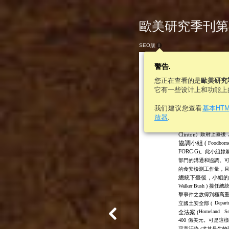
歐美研究季刊第46卷
SEO版
警告.
您正在查看的是
歐美研究
它有一些设计上和功能上
我们建议您查看
基本HT
放器
.
式的 (
fragmented
) 
NRC,
1998:
21
22;
(
-
Clinton
)
政府上臺後
協調小組 (
Foodborn
FORC
G
-
)。此小組隸
部門的溝通和協調。
的食安檢測工作量，且
總統下臺後，小組的
Walker Bush
) 接任
擊事件之故得到極高
Depart
立國土安全部 (
Homeland
Se
全法案 (
400
億美元。可是這樣
惡意汙染 (尤其是生物