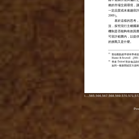
賴的市場交易環境，
一定品質或未逾越容許
2009
)。
基於這樣的思考
況，探究現行主權國
機制是否能夠有效因
可容許範圍內，以提
的挑戰又是什麼。
15
類似觀點頗早便有學者提
Hunter & Fewtrell
2001
(
16
Dalziel
學者
對於食品防
如同一般新聞或官方資料
I
...,
565
,
566
,
567
,
568
,
569
,
570
,
571
,
57
Pow