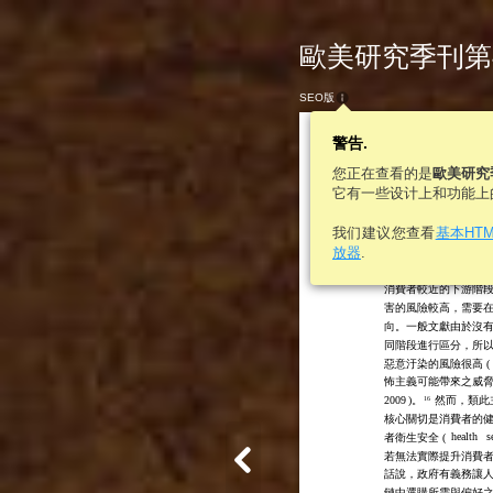
歐美研究季刊第46卷
SEO版
警告.
您正在查看的是
歐美研究
它有一些设计上和功能上
我们建议您查看
基本HT
放器
.
15
所容忍。
本文在第貳部分
消費者較近的下游階
害的風險較高，需要
向。一般文獻由於沒
同階段進行區分，所
惡意汙染的風險很高 (
怖主義可能帶來之威脅
2009
)。
然而，類此
16
核心關切是消費者的健
health
s
者衛生安全 (
若無法實際提升消費
話說，政府有義務讓
鏈中選購所需與偏好