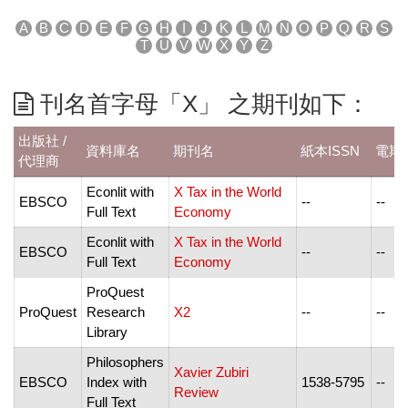
A
B
C
D
E
F
G
H
I
J
K
L
M
N
O
P
Q
R
S
T
U
V
W
X
Y
Z
刊名首字母「X」 之期刊如下：
出版社 /
資料庫名
期刊名
紙本ISSN
電期I
代理商
Econlit with
X Tax in the World
EBSCO
--
--
Full Text
Economy
Econlit with
X Tax in the World
EBSCO
--
--
Full Text
Economy
ProQuest
ProQuest
Research
X2
--
--
Library
Philosophers
Xavier Zubiri
EBSCO
Index with
1538-5795
--
Review
Full Text