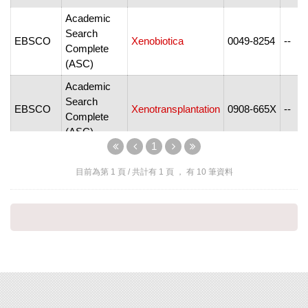
Academic
Search
EBSCO
Xenobiotica
0049-8254
--
Complete
(ASC)
Academic
Search
EBSCO
Xenotransplantation
0908-665X
--
Complete
(ASC)
1
Wiley Online
Wiley
Xenotransplantation
0908-665X
1399
Library
目前為第
1
頁 / 共計有
1
頁 ， 有
10
筆資料
Academic
Search
EBSCO
Xipe Totek
1870-2694
--
Complete
(ASC)
Wiley Online
X-Ray
Wiley
0049-8246
1097
Library
Spectrometry
OmniFile
X-tra: