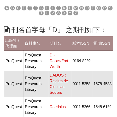
A
B
C
D
E
F
G
H
I
J
K
L
M
N
O
P
Q
R
S
T
U
V
W
X
Y
Z
刊名首字母「D」 之期刊如下：
出版社 /
資料庫名
期刊名
紙本ISSN
電期ISSN
代理商
ProQuest
D -
ProQuest
Research
Dallas/Fort
0164-8292
--
2
Library
Worth
DADOS :
ProQuest
Revista de
ProQuest
Research
0011-5258
1678-4588
2
Ciencias
Library
Sociais
ProQuest
ProQuest
Research
Daedalus
0011-5266
1548-6192
1
Library