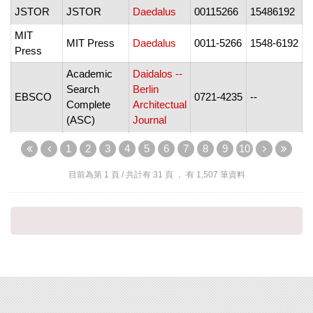
JSTOR
JSTOR
Daedalus
00115266
15486192
1
MIT
MIT Press
Daedalus
0011-5266
1548-6192
2
Press
Academic
Daidalos --
Search
Berlin
EBSCO
0721-4235
--
D
Complete
Architectual
(ASC)
Journal
US
Daily
1
2
3
4
5
6
7
8
9
10
ProQuest
--
--
2
Newsstream
(Podcast)
目前為第
1
頁 / 共計有
31
頁 ， 有
1,507
筆資料
ProQuest
Daily
ProQuest
Research
--
--
2
(Podcast)
Library
US
Daily
ProQuest
--
--
2
Newsstream
Advertiser
US
ProQuest
Daily Beast
--
--
2
Newsstream
ProQuest