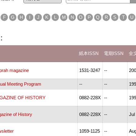
F
G
H
I
J
K
L
M
N
O
P
Q
R
S
T
U
：
紙本ISSN
電期ISSN
全
Oprah magazine
1531-3247
--
20
al Meeting Program
--
--
199
GAZINE OF HISTORY
0882-228X
--
199
zine of History
0882-228X
--
Jul
letter
1059-1125
--
Aug