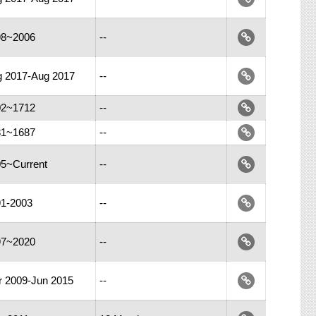
98~2006
--
 2017-Aug 2017
--
02~1712
--
81~1687
--
5~Current
--
1-2003
--
97~2020
--
 2009-Jun 2015
--