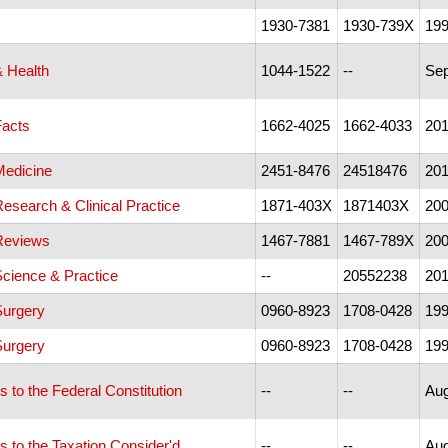
1930-7381
1930-739X
199
& Health
1044-1522
--
Sep
Facts
1662-4025
1662-4033
201
Medicine
2451-8476
24518476
201
esearch & Clinical Practice
1871-403X
1871403X
200
Reviews
1467-7881
1467-789X
200
Science & Practice
--
20552238
20
Surgery
0960-8923
1708-0428
199
Surgery
0960-8923
1708-0428
199
s to the Federal Constitution
--
--
Aug
s to the Taxation Consider'd
--
--
Aug