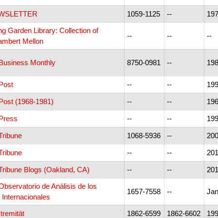
WSLETTER
1059-1125
--
197
g Garden Library: Collection of
--
--
--
ambert Mellon
Business Monthly
8750-0981
--
19
Post
--
--
199
Post (1968-1981)
--
--
196
Press
--
--
199
Tribune
1068-5936
--
200
Tribune
--
--
201
Tribune Blogs (Oakland, CA)
--
--
201
bservatorio de Análisis de los
1657-7558
--
Jan
Internacionales
tremität
1862-6599
1862-6602
199