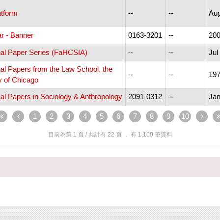
atform
--
--
Aug
r - Banner
0163-3201
--
200
al Paper Series (FaHCSIA)
--
--
Jul
al Papers from the Law School, the
--
--
19
y of Chicago
al Papers in Sociology & Anthropology
2091-0312
--
Jan
1
2
3
4
5
6
7
8
9
10
目前為第
1
頁 / 共計有
22
頁 ， 有
1,100
筆資料