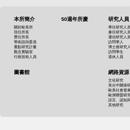
本所簡介
50週年所慶
研究人員
關於歐美所
專任研究人
現任所長
兼任研究人
歷任所長
通信研究人
學術諮詢委員
訪問學人
重點研究計畫
博士後研究
觀念實驗室
訪問學生
行政技術人員
退休人員
圖書館
網路資源
文化研究
美台中關係
歐美社會發
歐洲聯盟研
語言、認知
其他研究