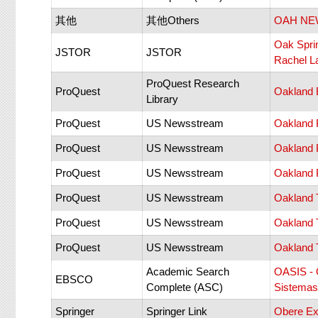
其他
其他Others
OAH NE
Oak Sprin
JSTOR
JSTOR
Rachel L
ProQuest Research
ProQuest
Oakland 
Library
ProQuest
US Newsstream
Oakland 
ProQuest
US Newsstream
Oakland 
ProQuest
US Newsstream
Oakland 
ProQuest
US Newsstream
Oakland 
ProQuest
US Newsstream
Oakland 
ProQuest
US Newsstream
Oakland 
Academic Search
OASIS - O
EBSCO
Complete (ASC)
Sistemas 
Springer
Springer Link
Obere Ex