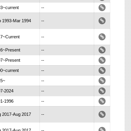
3~current
--
 1993-Mar 1994
--
7~Current
--
6~Present
--
7~Present
--
0~current
--
15~
--
7-2024
--
1-1996
--
 2017-Aug 2017
--
 2017-Aug 2017
--