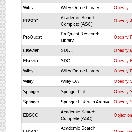
Wiley
Wiley Online Library
Obesity
Academic Search
EBSCO
Obesity 
Complete (ASC)
ProQuest Research
ProQuest
Obesity 
Library
Elsevier
SDOL
Obesity 
Elsevier
SDOL
Obesity R
Wiley
Wiley Online Library
Obesity 
Wiley
Wiley OA
Obesity 
Springer
Springer Link
Obesity 
Springer
Springer Link with Archive
Obesity 
Academic Search
EBSCO
Objection
Complete (ASC)
Academic Search
EBSCO
Objection