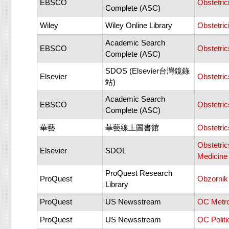
EBSCO
Obstetric
Complete (ASC)
Wiley
Wiley Online Library
Obstetric
Academic Search
EBSCO
Obstetri
Complete (ASC)
SDOS (Elsevier台灣鏡錄
Elsevier
Obstetri
站)
Academic Search
EBSCO
Obstetric
Complete (ASC)
華藝
華藝線上圖書館
Obstetric
Obstetri
Elsevier
SDOL
Medicine
ProQuest Research
ProQuest
Obzornik
Library
ProQuest
US Newsstream
OC Metro
ProQuest
US Newsstream
OC Politi