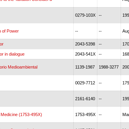
0279-103X
--
19
n of Power
--
--
Aug
or
2043-5398
--
17
r in dialogue
2043-541X
--
16
orio Medioambiental
1139-1987
1988-3277
200
0029-7712
--
179
2161-6140
--
19
c Medicine (1753-495X)
1753-495X
--
Mar