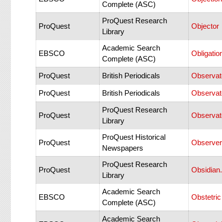
Complete (ASC)
ProQuest Research
ProQuest
Objector
Library
Academic Search
EBSCO
Obligatio
Complete (ASC)
ProQuest
British Periodicals
Observat
ProQuest
British Periodicals
Observato
ProQuest Research
ProQuest
Observat
Library
ProQuest Historical
ProQuest
Observer
Newspapers
ProQuest Research
ProQuest
Obsidian.
Library
Academic Search
EBSCO
Obstetri
Complete (ASC)
Academic Search