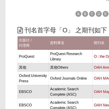
A
B
C
D
E
刊名首字母「O」 之期刊如下
出版社 /
資料庫名
期刊名
代理商
ProQuest Research
ProQuest
O : the 
Library
其他
其他Others
OAH Annu
Oxford University
Oxford Journals Online
OAH MA
Press
Academic Search
EBSCO
OAH Maga
Complete (ASC)
Academic Search
EBSCO
OAH News
Complete (ASC)