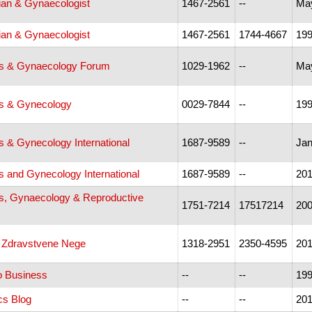
ian & Gynaecologist
1467-2561
--
May
ian & Gynaecologist
1467-2561
1744-4667
199
cs & Gynaecology Forum
1029-1962
--
Ma
cs & Gynecology
0029-7844
--
199
s & Gynecology International
1687-9589
--
Jan
s and Gynecology International
1687-9589
--
20
cs, Gynaecology & Reproductive
1751-7214
17517214
200
 Zdravstvene Nege
1318-2951
2350-4595
201
 Business
--
--
199
cs Blog
--
--
201