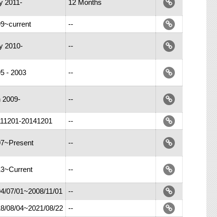
 2011-
12 Months
9~current
--
y 2010-
--
5 - 2003
--
 2009-
--
111201-20141201
--
7~Present
--
3~Current
--
4/07/01~2008/11/01
--
8/08/04~2021/08/22
--