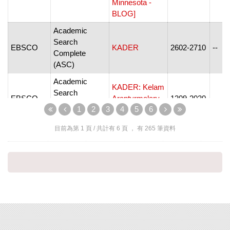
Minnesota -
BLOG]
Academic
Search
EBSCO
KADER
2602-2710
--
Complete
(ASC)
Academic
KADER: Kelam
Search
EBSCO
Araptyrmalary
1309-2030
--
Complete
1
2
3
4
5
6
Dergisi
(ASC)
目前為第
1
頁 / 共計有
6
頁 ， 有
265
筆資料
Academic
Search
EBSCO
Kadmos
0022-7498
--
Complete
(ASC)
Academic
Kadιn ve
Search
EBSCO
ÍŞlevsel üroloji
2146-2291
--
Complete
Bülteni
(ASC)