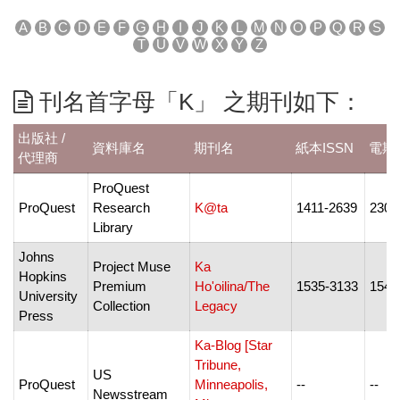
A
B
C
D
E
F
G
H
I
J
K
L
M
N
O
P
Q
R
S
T
U
V
W
X
Y
Z
刊名首字母「K」 之期刊如下：
出版社 /
資料庫名
期刊名
紙本ISSN
電期I
代理商
ProQuest
ProQuest
Research
K@ta
1411-2639
2302
Library
Johns
Project Muse
Ka
Hopkins
Premium
Ho'oilina/The
1535-3133
1542
University
Collection
Legacy
Press
Ka-Blog [Star
Tribune,
US
ProQuest
Minneapolis,
--
--
Newsstream