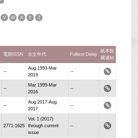
V
W
X
Y
Z
紙本館
電期ISSN
全文年代
Fulltext Delay
藏連結
Aug 1993-Mar
--
--
2019
Mar 1999-Mar
--
--
2016
Aug 2017-Aug
--
--
2017
Vol. 1 (2017)
2771-1625
through current
--
issue