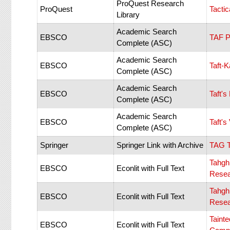
ProQuest Research
ProQuest
Tacti
Library
Academic Search
EBSCO
TAF P
Complete (ASC)
Academic Search
EBSCO
Taft-
Complete (ASC)
Academic Search
EBSCO
Taft'
Complete (ASC)
Academic Search
EBSCO
Taft's
Complete (ASC)
Springer
Springer Link with Archive
TAG T
Tahgh
EBSCO
Econlit with Full Text
Resea
Tahgh
EBSCO
Econlit with Full Text
Resea
Tainte
EBSCO
Econlit with Full Text