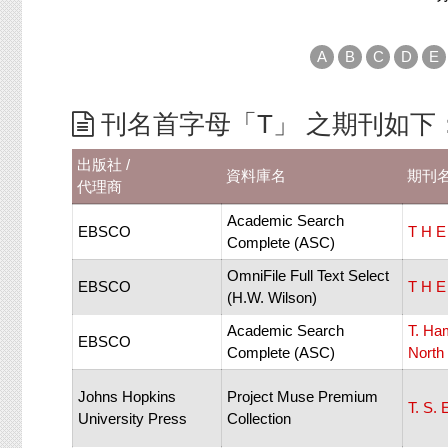
A
B
C
D
E
刊名首字母「T」 之期刊如下
出版社 /
資料庫名
期刊
代理商
Academic Search
EBSCO
T H E
Complete (ASC)
OmniFile Full Text Select
EBSCO
T H E
(H.W. Wilson)
Academic Search
T. Ham
EBSCO
Complete (ASC)
North 
Johns Hopkins
Project Muse Premium
T. S. 
University Press
Collection