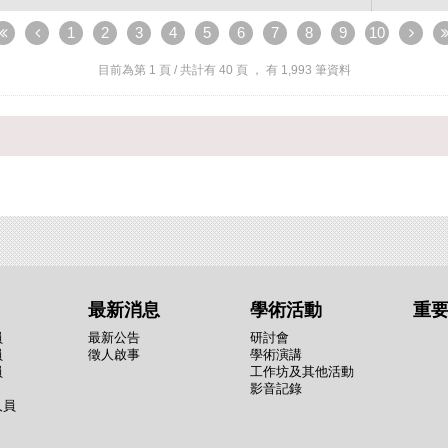
1
2
3
4
5
6
7
8
9
10
目前為第
1
頁 / 共計有
40
頁 ， 有
1,993
筆資料
最新消息
學術活動
重
員
最新公告
研討會
員
徵人啟事
學術演講
員
工作坊及其他活動
影音記錄
人員