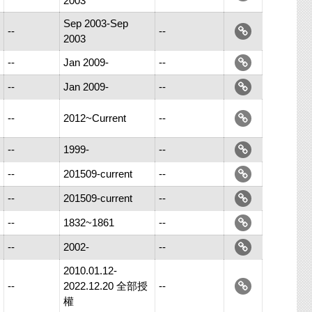
2003
Sep 2003-Sep
--
--
2003
--
Jan 2009-
--
--
Jan 2009-
--
--
2012~Current
--
--
1999-
--
--
201509-current
--
--
201509-current
--
--
1832~1861
--
--
2002-
--
2010.01.12-
--
2022.12.20 全部授
--
權