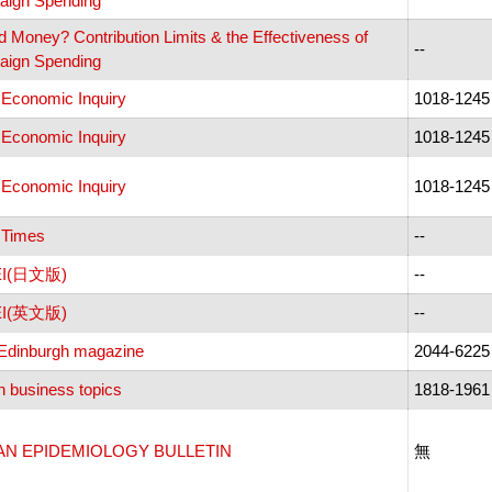
ign Spending
d Money? Contribution Limits & the Effectiveness of
--
ign Spending
i Economic Inquiry
1018-1245
i Economic Inquiry
1018-1245
i Economic Inquiry
1018-1245
i Times
--
EI(日文版)
--
EI(英文版)
--
s Edinburgh magazine
2044-6225
n business topics
1818-1961
AN EPIDEMIOLOGY BULLETIN
無