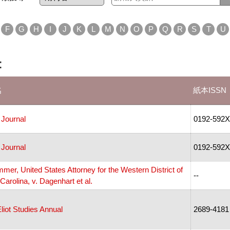
F
G
H
I
J
K
L
M
N
O
P
Q
R
S
T
U
：
名
紙本ISSN
 Journal
0192-592X
 Journal
0192-592X
mer, United States Attorney for the Western District of
--
Carolina, v. Dagenhart et al.
Eliot Studies Annual
2689-4181