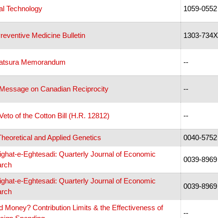
cal Technology
1059-0552
reventive Medicine Bulletin
1303-734X
Katsura Memorandum
--
s Message on Canadian Reciprocity
--
 Veto of the Cotton Bill (H.R. 12812)
--
heoretical and Applied Genetics
0040-5752
ighat-e-Eghtesadi: Quarterly Journal of Economic
0039-8969
rch
ighat-e-Eghtesadi: Quarterly Journal of Economic
0039-8969
rch
d Money? Contribution Limits & the Effectiveness of
--