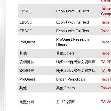
Campa
Tainte
EBSCO
Econlit with Full Text
Campa
EBSCO
Econlit with Full Text
Taipe
EBSCO
Econlit with Full Text
Taipe
ProQuest Research
ProQuest
Taipe
Library
其他
其他Others
Taipe
凌網科技
HyRead台灣全文資料庫
TAIP
凌網科技
HyRead台灣全文資料庫
TAIP
ProQuest
British Periodicals
Tait'
其他
其他Others
Taiwa
元照公司
月旦知識庫
TAIW