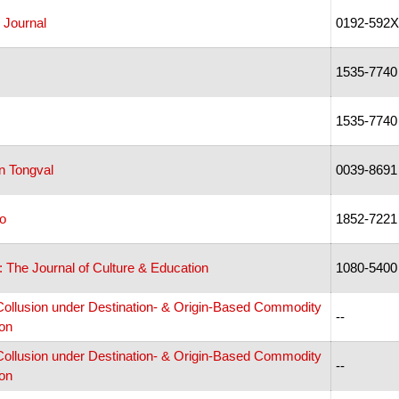
 Journal
0192-592X
1535-7740
1535-7740
n Tongval
0039-8691
o
1852-7221
: The Journal of Culture & Education
1080-5400
 Collusion under Destination- & Origin-Based Commodity
--
ion
 Collusion under Destination- & Origin-Based Commodity
--
ion