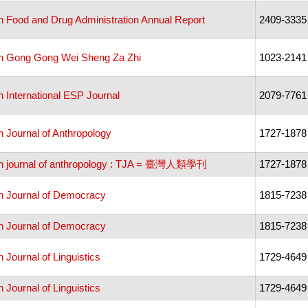
n Food and Drug Administration Annual Report
2409-3335
n Gong Gong Wei Sheng Za Zhi
1023-2141
n International ESP Journal
2079-7761
n Journal of Anthropology
1727-1878
n journal of anthropology : TJA = 臺灣人類學刊
1727-1878
n Journal of Democracy
1815-7238
n Journal of Democracy
1815-7238
 Journal of Linguistics
1729-4649
 Journal of Linguistics
1729-4649