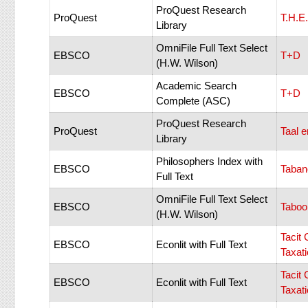
ProQuest Research
ProQuest
T.H.E.
Library
OmniFile Full Text Select
EBSCO
T+D
(H.W. Wilson)
Academic Search
EBSCO
T+D
Complete (ASC)
ProQuest Research
ProQuest
Taal e
Library
Philosophers Index with
EBSCO
Taban
Full Text
OmniFile Full Text Select
EBSCO
Taboo
(H.W. Wilson)
Tacit
EBSCO
Econlit with Full Text
Taxat
Tacit
EBSCO
Econlit with Full Text
Taxat