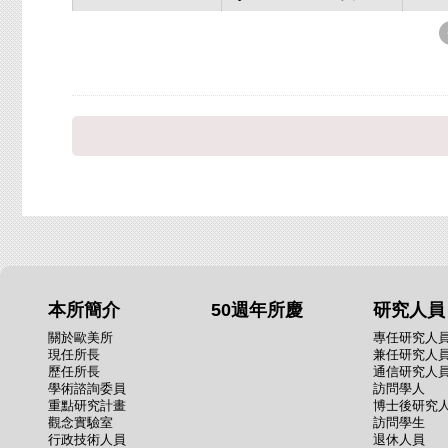
本所簡介
50週年所慶
研究人員
關於歐美所
專任研究人
現任所長
兼任研究人
歷任所長
通信研究人
學術諮詢委員
訪問學人
重點研究計畫
博士後研究
觀念實驗室
訪問學生
行政技術人員
退休人員