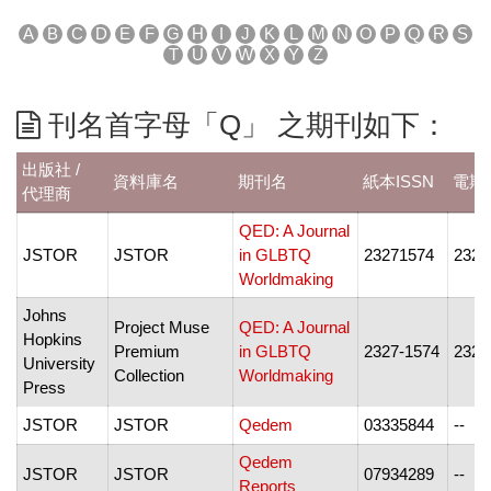
A
B
C
D
E
F
G
H
I
J
K
L
M
N
O
P
Q
R
S
T
U
V
W
X
Y
Z
刊名首字母「Q」 之期刊如下：
出版社 /
資料庫名
期刊名
紙本ISSN
電期I
代理商
QED: A Journal
JSTOR
JSTOR
in GLBTQ
23271574
2327
Worldmaking
Johns
Project Muse
QED: A Journal
Hopkins
Premium
in GLBTQ
2327-1574
2327
University
Collection
Worldmaking
Press
JSTOR
JSTOR
Qedem
03335844
--
Qedem
JSTOR
JSTOR
07934289
--
Reports