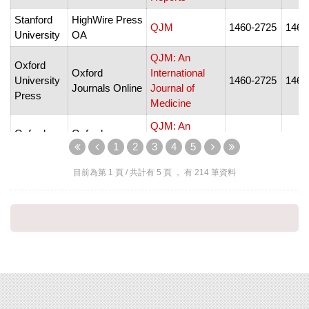
Stanford
HighWire Press
QJM
1460-2725
1460
University
OA
QJM: An
Oxford
Oxford
International
University
1460-2725
1460
Journals Online
Journal of
Press
Medicine
QJM: An
Oxford
Oxford
International
1
2
3
4
5
University
Journals Online
1460-2725
1460
Journal of
Press
with OJDA
Medicine
目前為第
1
頁 / 共計有
5
頁 ， 有
214
筆資料
Thomson
Westlaw
QLR
1073-8606
1073
Reuters
Classic
Hein
Hein Online
QLR
--
--
Cambridge
Cambridge
QRB
University
--
2633
Core
Discovery
Press