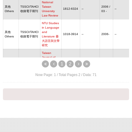
National
其他
TSSCI/TAHCI
Taiwan
2006 /
1812-6324
--
--
Others
收錄電子期刊
University
03 -
Law Review
NTU Studies
in Language
其他
TSSCI/TAHCI
and
1018-3914
--
2006-
--
Others
收錄電子期刊
Literature 臺
大語言與文學
研究
Taiwan
Journal of
其他
TSSCI/TAHCI
Linguistics.
1729-4649
1994-2559
2003-
--
1
2
Others
收錄電子期刊
臺灣語言學期
刊
Now Page:
1
/ Total Pages
2
/ Data:
71
其他
TSSCI/TAHCI
人文及社會科
1988 -
1018-189X
--
--
Others
收錄電子期刊
學集刊
2018
其他
TSSCI/TAHCI
中山管理評論
1023-2842
--
1993 -
--
Others
收錄電子期刊
中央研究院近
代史研究所集
刊 Bulletin of
其他
TSSCI/TAHCI
the Institute
--
--
1969-
--
Others
收錄電子期刊
of Modern
History
Academia