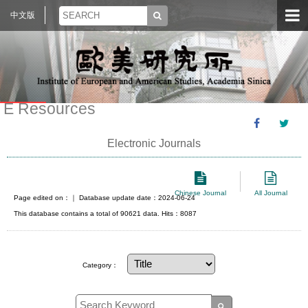
中文版
E Resources
Electronic Journals
Chinese Journal
All Journal
Page edited on：
｜ Database update date：2024-06-24
This database contains a total of 90621 data. Hits：8087
Category：