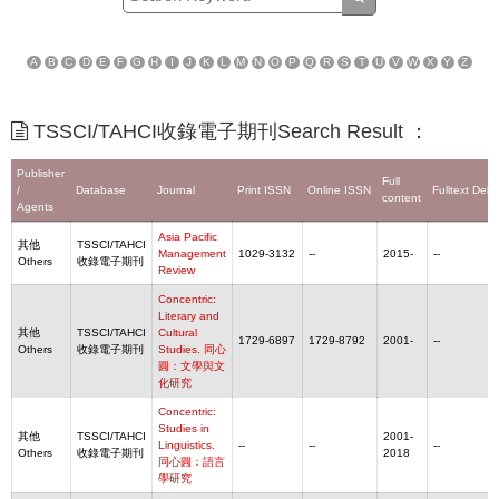
A
B
C
D
E
F
G
H
I
J
K
L
M
N
O
P
Q
R
S
T
U
V
W
X
Y
Z
TSSCI/TAHCI收錄電子期刊Search Result ：
Publisher
Full
/
Database
Journal
Print ISSN
Online ISSN
Fulltext Dela
content
Agents
Asia Pacific
其他
TSSCI/TAHCI
Management
1029-3132
--
2015-
--
Others
收錄電子期刊
Review
Concentric:
Literary and
其他
TSSCI/TAHCI
Cultural
1729-6897
1729-8792
2001-
--
Others
收錄電子期刊
Studies. 同心
圓：文學與文
化研究
Concentric:
Studies in
其他
TSSCI/TAHCI
2001-
Linguistics.
--
--
--
Others
收錄電子期刊
2018
同心圓：語言
學研究