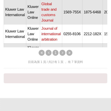
Global
Kluwer
Kluwer Law
trade and
Law
1569-755X
1875-6468
201
International
customs
Online
Journal
Kluwer
Journal of
Kluwer Law
Law
international
0255-8106
2212-182X
198
International
Online
arbitration
Kluwer
Kluwer Law
Journal of
196
1
Law
1011-6702
2210-2795
International
world trade
Curr
Online
目前為第
1
頁 / 共計有
1
頁 ， 有
7
筆資料
Legal
Kluwer
Kluwer Law
issues of
197
Law
1566-6573
1875-6433
International
economic
Curr
Online
integration