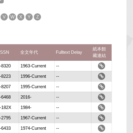
V
W
X
Y
Z
紙本館
SSN
全文年代
Fulltext Delay
藏連結
-8320
1963-Current
--
-8223
1996-Current
--
-8207
1995-Current
--
-6468
2016-
--
-182X
1984-
--
-2795
1967-Current
--
-6433
1974-Current
--