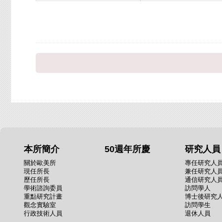
本所簡介
50週年所慶
研究人員
關於歐美所
專任研究人
現任所長
兼任研究人
歷任所長
通信研究人
學術諮詢委員
訪問學人
重點研究計畫
博士後研究
觀念實驗室
訪問學生
行政技術人員
退休人員