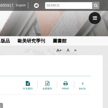
695917
English
出版品
歐美研究季刊
圖書館
A+
A
A-
中文期刊
全部期刊
PRINT
BACK