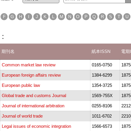
F
G
H
I
J
K
L
M
N
O
P
Q
R
S
T
U
下：
期刊名
紙本ISSN
電期I
Common market law review
0165-0750
1875
European foreign affairs review
1384-6299
1875
European public law
1354-3725
1875
Global trade and customs Journal
1569-755X
1875
Journal of international arbitration
0255-8106
2212
Journal of world trade
1011-6702
2210
Legal issues of economic integration
1566-6573
1875