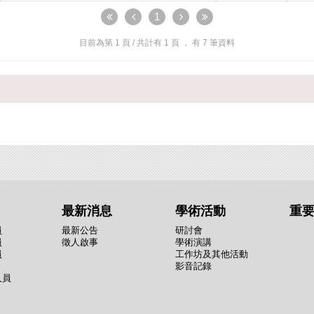
1
目前為第
1
頁 / 共計有
1
頁 ， 有
7
筆資料
最新消息
學術活動
重
員
最新公告
研討會
員
徵人啟事
學術演講
員
工作坊及其他活動
影音記錄
人員