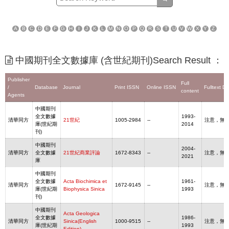
A
B
C
D
E
F
G
H
I
J
K
L
M
N
O
P
Q
R
S
T
U
V
W
X
Y
Z
中國期刊全文數據庫 (含世紀期刊)Search Result ：
Publisher
Full
/
Database
Journal
Print ISSN
Online ISSN
Fulltext D
content
Agents
中國期刊
全文數據
1993-
清華同方
21世紀
1005-2984
--
注意，無
庫(世紀期
2014
刊)
中國期刊
2004-
清華同方
全文數據
21世紀商業評論
1672-8343
--
注意，無
2021
庫
中國期刊
全文數據
Acta Biochimica et
1961-
清華同方
1672-9145
--
注意，無
庫(世紀期
Biophysica Sinica
1993
刊)
中國期刊
Acta Geologica
全文數據
1986-
清華同方
Sinica(English
1000-9515
--
注意，無
庫(世紀期
1993
Edition)