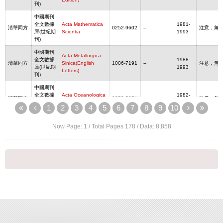
刊)
中國期刊
全文數據
Acta Mathematica
1981-
清華同方
0252-9602
--
注意，無
庫(世紀期
Scientia
1993
刊)
中國期刊
Acta Metallurgica
全文數據
1988-
清華同方
Sinica(English
1006-7191
--
注意，無
庫(世紀期
1993
Letters)
刊)
中國期刊
全文數據
Acta Oceanologica
1982-
清華同方
0253-505X
--
注意，無
庫(世紀期
Sinica
1993
1
2
3
4
5
6
7
8
9
10
刊)
中國期刊
Acta
Now Page:
1
/ Total Pages
178
/ Data:
8,858
2015-
清華同方
全文數據
Pharmaceutica
2211-3835
--
注意，無
2021
庫
Sinica B
中國期刊
Acta
1994-
清華同方
全文數據
Pharmacologica
1671-4083
--
注意，無
2007
庫
Sinica
中國期刊
全文數據
Advances in Polar
1990-
清華同方
1674-9928
--
注意，無
庫(世紀期
Science
1993
刊)
中國期刊
全文數據
1992-