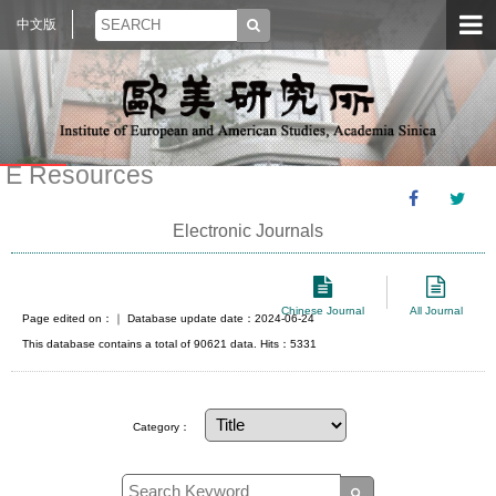
中文版
E Resources
Electronic Journals
Chinese Journal
All Journal
Page edited on：
｜ Database update date：2024-06-24
This database contains a total of 90621 data. Hits：5331
Category：