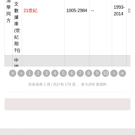
清
文
華
1993-
數
21世紀
1005-2984
--
注
同
2014
據
方
庫
(世
紀
期
刊)
中
國
1
2
3
4
5
6
7
8
9
10
期
清
刊
華
2004-
目前為第
1
頁 / 共計有
178
頁 ， 有
8,858
筆資料
全
21世紀商業評論
1672-8343
--
注
同
2021
文
方
數
據
庫
中
國