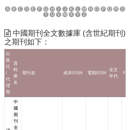
A
B
C
D
E
F
G
H
I
J
K
L
M
N
O
P
Q
R
S
T
U
V
W
X
Y
Z
中國期刊全文數據庫 (含世紀期刊)
之期刊如下：
出
版
資
社
料
全文
/
期刊名
紙本ISSN
電期ISSN
Ful
庫
年代
代
名
理
商
中
國
期
刊
全