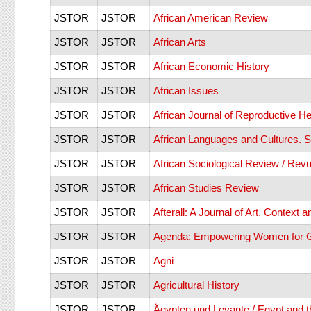
JSTOR
JSTOR
African American Review
JSTOR
JSTOR
African Arts
JSTOR
JSTOR
African Economic History
JSTOR
JSTOR
African Issues
JSTOR
JSTOR
African Journal of Reproductive He
JSTOR
JSTOR
African Languages and Cultures. 
JSTOR
JSTOR
African Sociological Review / Revu
JSTOR
JSTOR
African Studies Review
JSTOR
JSTOR
Afterall: A Journal of Art, Context 
JSTOR
JSTOR
Agenda: Empowering Women for G
JSTOR
JSTOR
Agni
JSTOR
JSTOR
Agricultural History
JSTOR
JSTOR
Ägypten und Levante / Egypt and t