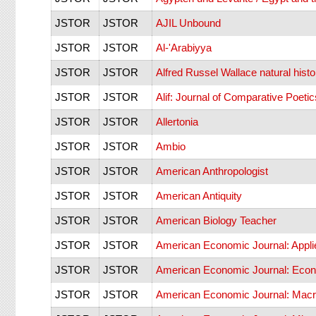
JSTOR
JSTOR
AJIL Unbound
JSTOR
JSTOR
Al-'Arabiyya
JSTOR
JSTOR
Alfred Russel Wallace natural hist
JSTOR
JSTOR
Alif: Journal of Comparative Poetic
JSTOR
JSTOR
Allertonia
JSTOR
JSTOR
Ambio
JSTOR
JSTOR
American Anthropologist
JSTOR
JSTOR
American Antiquity
JSTOR
JSTOR
American Biology Teacher
JSTOR
JSTOR
American Economic Journal: Appl
JSTOR
JSTOR
American Economic Journal: Econ
JSTOR
JSTOR
American Economic Journal: Mac