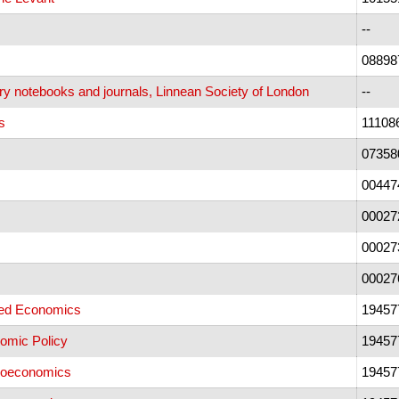
--
08898
ory notebooks and journals, Linnean Society of London
--
s
11108
07358
00447
00027
00027
00027
ied Economics
19457
omic Policy
19457
roeconomics
19457