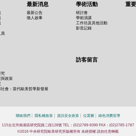
最新消息
學術活動
重
員
最新公告
研討會
員
徵人啟事
學術演講
員
工作坊及其他活動
影音記錄
人員
訪客留言
研究
展與政策
究
與社會：當代歐美哲學新發展
聯絡我們
隱私權政策
資訊安全政策
位置圖
綠色消費宣導
115台北市南港區研究院路二段128號 TEL：(02)2789-9390 FAX：(02)2785-1787
©2016 中央研究院歐美研究所版權所有 未經授權 請勿任意轉載