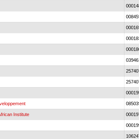
00014
00845
00016
00018
00018
03946
25740
25740
00019
éveloppement
08503
frican Institute
00019
00019
10624