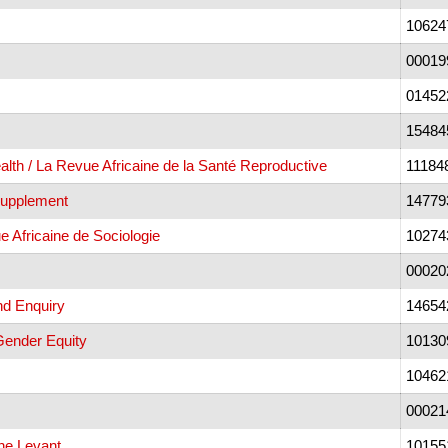
10624
00019
01452
15484
alth / La Revue Africaine de la Santé Reproductive
11184
Supplement
14779
e Africaine de Sociologie
10274
00020
and Enquiry
14654
ender Equity
10130
10462
00021
he Levant
10155