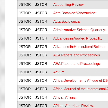
JSTOR
JSTOR
Accounting Review
JSTOR
JSTOR
Acta Botanica Venezuelica
JSTOR
JSTOR
Acta Sociologica
JSTOR
JSTOR
Administrative Science Quarterly
JSTOR
JSTOR
Advances in Applied Probability
JSTOR
JSTOR
Advances in Horticultural Science
JSTOR
JSTOR
AEA Papers and Proceedings
JSTOR
JSTOR
AEA Papers and Proceedings
JSTOR
JSTOR
Aevum
JSTOR
JSTOR
Africa Development / Afrique et D
JSTOR
JSTOR
Africa: Journal of the International A
JSTOR
JSTOR
African Affairs
JSTOR
JSTOR
African American Review