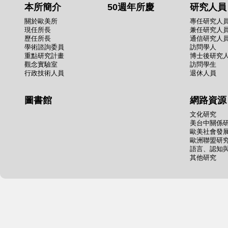
本所簡介
50週年所慶
研究人員
關於歐美所
專任研究人
現任所長
兼任研究人
歷任所長
通信研究人
學術諮詢委員
訪問學人
重點研究計畫
博士後研究
觀念實驗室
訪問學生
行政技術人員
退休人員
圖書館
網路資源
文化研究
美台中關係
歐美社會發
歐洲聯盟研
語言、認知
其他研究