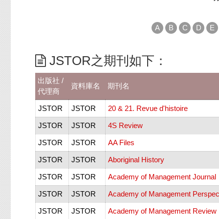
A
B
C
D
E
JSTOR之期刊如下：
出版社 /
資料庫名
期刊名
代理商
JSTOR
JSTOR
20 & 21. Revue d'histoire
JSTOR
JSTOR
4S Review
JSTOR
JSTOR
AA Files
JSTOR
JSTOR
Aboriginal History
JSTOR
JSTOR
Academy of Management Journal
JSTOR
JSTOR
Academy of Management Perspec
JSTOR
JSTOR
Academy of Management Review