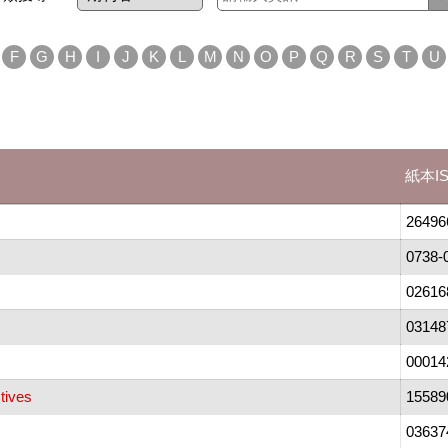
F
G
H
I
J
K
L
M
N
O
P
Q
R
S
T
U
紙本I
26496
0738-
02616
03148
00014
tives
15589
03637