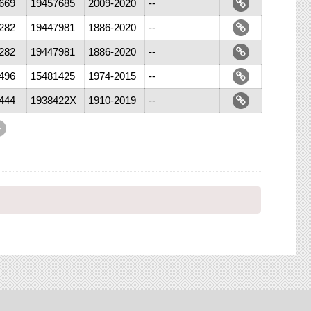
669
19457685
2009-2020
--
282
19447981
1886-2020
--
282
19447981
1886-2020
--
496
15481425
1974-2015
--
444
1938422X
1910-2019
--