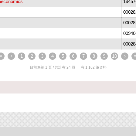
roeconomics
19457
00028
00028
00940
00028
1
2
3
4
5
6
7
8
9
10
目前為第
1
頁 / 共計有
24
頁 ， 有
1,162
筆資料