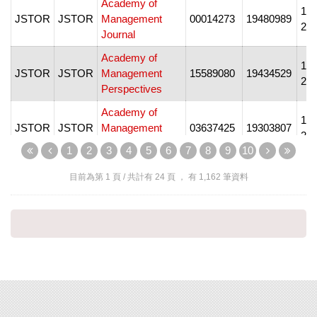
Academy of
195
JSTOR
JSTOR
Management
00014273
19480989
20
Journal
Academy of
198
JSTOR
JSTOR
Management
15589080
19434529
20
Perspectives
Academy of
197
JSTOR
JSTOR
Management
03637425
19303807
20
Review
1
2
3
4
5
6
7
8
9
10
Accounting
192
JSTOR
JSTOR
00014826
15587967
目前為第
1
頁 / 共計有
24
頁 ， 有
1,162
筆資料
Review
20
Acta Botanica
196
JSTOR
JSTOR
00845906
24434264
Venezuelica
20
195
JSTOR
JSTOR
Acta Sociologica
00016993
15023869
20
Administrative
195
JSTOR
JSTOR
Science
00018392
19303815
20
Quarterly