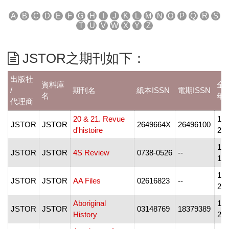
A
B
C
D
E
F
G
H
I
J
K
L
M
N
O
P
Q
R
S
T
U
V
W
X
Y
Z
JSTOR之期刊如下：
出版社
資料庫
全
/
期刊名
紙本ISSN
電期ISSN
名
年
代理商
20 & 21. Revue
198
JSTOR
JSTOR
2649664X
26496100
d'histoire
20
198
JSTOR
JSTOR
4S Review
0738-0526
--
19
198
JSTOR
JSTOR
AA Files
02616823
--
20
Aboriginal
197
JSTOR
JSTOR
03148769
18379389
History
20