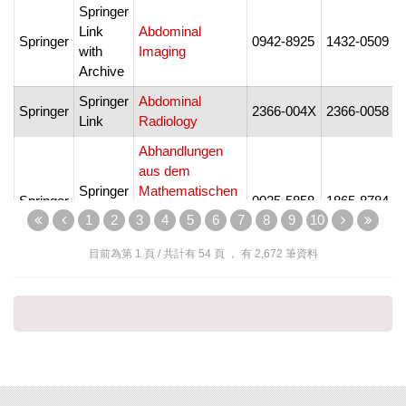
Springer
Link
Abdominal
1
Springer
0942-8925
1432-0509
with
Imaging
1
Archive
Springer
Abdominal
1
Springer
2366-004X
2366-0058
Link
Radiology
2
Abhandlungen
aus dem
Springer
Mathematischen
1
Springer
0025-5858
1865-8784
Link
Seminar der
2
1
2
3
4
5
6
7
8
9
10
Universität
Hamburg
目前為第
1
頁 / 共計有
54
頁 ， 有
2,672
筆資料
Springer
Link
Academic
1
Springer
0895-4852
1936-4709
with
Questions
1
Archive
Accreditation and
Springer
1
Springer
Quality
0949-1775
1432-0517
Link
2