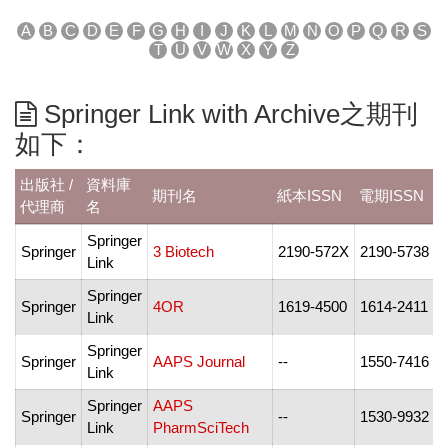
A
B
C
D
E
F
G
H
I
J
K
L
M
N
O
P
Q
R
S
T
U
V
W
X
Y
Z
Springer Link with Archive之期刊
如下：
出版社 /
資料庫
期刊名
紙本ISSN
電期ISSN
代理商
名
Springer
1
Springer
3 Biotech
2190-572X
2190-5738
Link
2
Springer
1
Springer
4OR
1619-4500
1614-2411
Link
2
Springer
1
Springer
AAPS Journal
--
1550-7416
Link
2
Springer
AAPS
1
Springer
--
1530-9932
Link
PharmSciTech
2