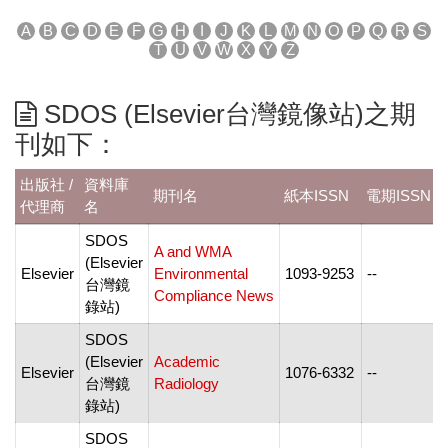
A
B
C
D
E
F
G
H
I
J
K
L
M
N
O
P
Q
R
S
T
U
V
W
X
Y
Z
SDOS (Elsevier台灣鏡像站)之期
刊如下：
出版社 /
資料庫
期刊名
紙本ISSN
電期ISSN
代理商
名
SDOS
A and WMA
(Elsevier
Elsevier
Environmental
1093-9253
--
-
台灣鏡
Compliance News
錄站)
SDOS
(Elsevier
Academic
Elsevier
1076-6332
--
台灣鏡
Radiology
-
錄站)
SDOS