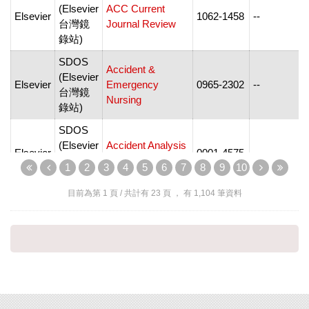
(Elsevier
ACC Current
Elsevier
1062-1458
--
-
台灣鏡
Journal Review
錄站)
SDOS
Accident &
(Elsevier
Elsevier
Emergency
0965-2302
--
台灣鏡
-
Nursing
錄站)
SDOS
(Elsevier
Accident Analysis
Elsevier
0001-4575
--
台灣鏡
and Prevention
-
1
2
3
4
5
6
7
8
9
10
錄站)
目前為第
1
頁 / 共計有
23
頁 ， 有
1,104
筆資料
SDOS
(Elsevier
Elsevier
Accounting Forum
0155-9982
--
-
台灣鏡
錄站)
SDOS
Accounting,
(Elsevier
Management and
Elsevier
0959-8022
--
-
台灣鏡
Information