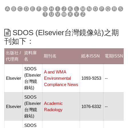
A
B
C
D
E
F
G
H
I
J
K
L
M
N
O
P
Q
R
S
T
U
V
W
X
Y
Z
SDOS (Elsevier台灣鏡像站)之期
刊如下：
出版社 /
資料庫
期刊名
紙本ISSN
電期ISSN
代理商
名
SDOS
A and WMA
(Elsevier
Elsevier
Environmental
1093-9253
--
-
台灣鏡
Compliance News
錄站)
SDOS
(Elsevier
Academic
Elsevier
1076-6332
--
台灣鏡
Radiology
-
錄站)
SDOS