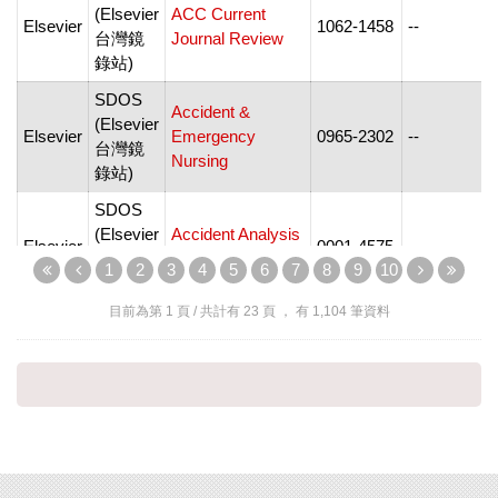
(Elsevier
ACC Current
Elsevier
1062-1458
--
-
台灣鏡
Journal Review
錄站)
SDOS
Accident &
(Elsevier
Elsevier
Emergency
0965-2302
--
台灣鏡
-
Nursing
錄站)
SDOS
(Elsevier
Accident Analysis
Elsevier
0001-4575
--
台灣鏡
and Prevention
-
1
2
3
4
5
6
7
8
9
10
錄站)
目前為第
1
頁 / 共計有
23
頁 ， 有
1,104
筆資料
SDOS
(Elsevier
Elsevier
Accounting Forum
0155-9982
--
-
台灣鏡
錄站)
SDOS
Accounting,
(Elsevier
Management and
Elsevier
0959-8022
--
-
台灣鏡
Information