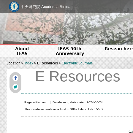
中央研究院 Academia Sinica
About
IEAS 50th
Researcher
IEAS
Anniversary
Location >
Index
> E Resources >
Electronic Journals
E Resources
Page edited on：
｜ Database update date：2024-06-24
This database contains a total of 90621 data. Hits：5589
Ca