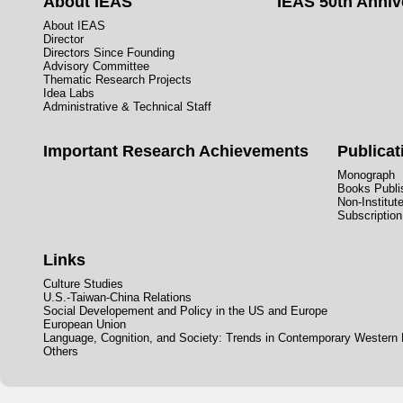
About IEAS
IEAS 50th Anniv
About IEAS
Director
Directors Since Founding
Advisory Committee
Thematic Research Projects
Idea Labs
Administrative & Technical Staff
Important Research Achievements
Publicat
Monograph
Books Publis
Non-Institut
Subscription
Links
Culture Studies
U.S.-Taiwan-China Relations
Social Developement and Policy in the US and Europe
European Union
Language, Cognition, and Society: Trends in Contemporary Western
Others