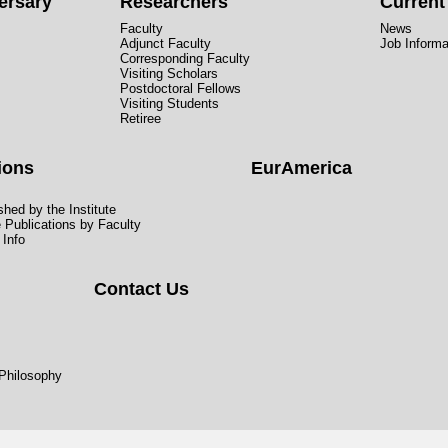
ersary
Researchers
Curren
Faculty
News
Adjunct Faculty
Job Informa
Corresponding Faculty
Visiting Scholars
Postdoctoral Fellows
Visiting Students
Retiree
ions
EurAmerica
hed by the Institute
e Publications by Faculty
 Info
Contact Us
 Philosophy