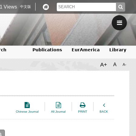
1 Views
中文版
rch
Publications
EurAmerica
Library
A+
A
A-
Chinese Journal
All Journal
PRINT
BACK