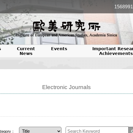
1568991
s
Current
Events
Important Resea
News
Achievements
Electronic Journals
tegory：