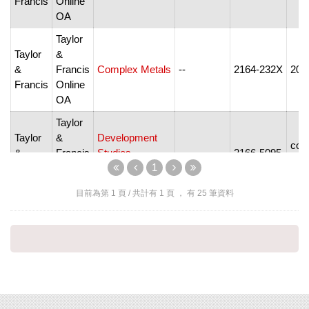
Francis
Online
OA
Taylor
Taylor
&
&
Francis
Complex Metals
--
2164-232X
201
Francis
Online
OA
Taylor
Taylor
&
Development
com
&
Francis
Studies
--
2166-5095
soo
1
Francis
Online
Research
OA
目前為第
1
頁 / 共計有
1
頁 ， 有
25
筆資料
Taylor
Taylor
&
Economics &
&
Francis
Finance
--
2164-9480
201
Francis
Online
Research
OA
Taylor
Taylor
&
Energy