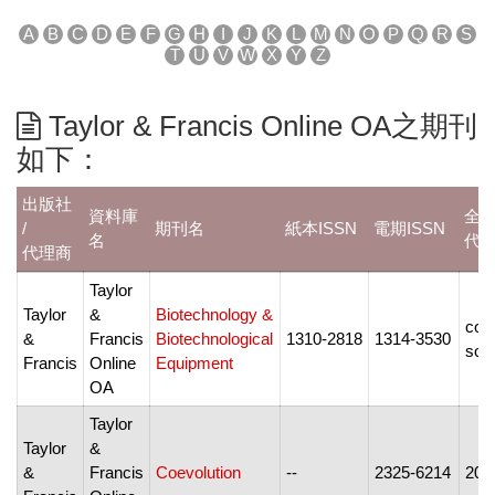
A
B
C
D
E
F
G
H
I
J
K
L
M
N
O
P
Q
R
S
T
U
V
W
X
Y
Z
Taylor & Francis Online OA之期刊
如下：
出版社
資料庫
全
/
期刊名
紙本ISSN
電期ISSN
名
代
代理商
Taylor
Taylor
&
Biotechnology &
com
&
Francis
Biotechnological
1310-2818
1314-3530
soo
Francis
Online
Equipment
OA
Taylor
Taylor
&
&
Francis
Coevolution
--
2325-6214
201