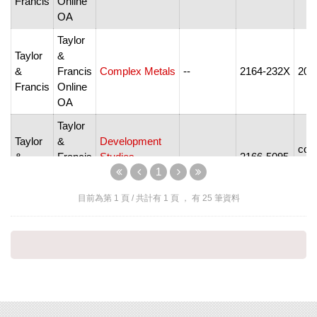
Francis
Online
OA
Taylor
Taylor
&
&
Francis
Complex Metals
--
2164-232X
201
Francis
Online
OA
Taylor
Taylor
&
Development
com
&
Francis
Studies
--
2166-5095
soo
1
Francis
Online
Research
OA
目前為第
1
頁 / 共計有
1
頁 ， 有
25
筆資料
Taylor
Taylor
&
Economics &
&
Francis
Finance
--
2164-9480
201
Francis
Online
Research
OA
Taylor
Taylor
&
Energy