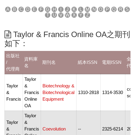
A
B
C
D
E
F
G
H
I
J
K
L
M
N
O
P
Q
R
S
T
U
V
W
X
Y
Z
Taylor & Francis Online OA之期刊
如下：
出版社
資料庫
全
/
期刊名
紙本ISSN
電期ISSN
名
代
代理商
Taylor
Taylor
&
Biotechnology &
com
&
Francis
Biotechnological
1310-2818
1314-3530
soo
Francis
Online
Equipment
OA
Taylor
Taylor
&
&
Francis
Coevolution
--
2325-6214
201