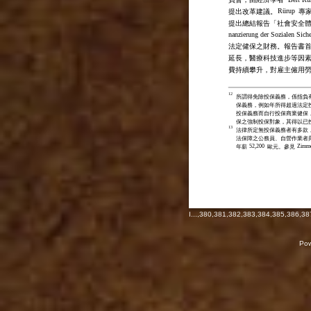
Rürup
提出改革建議。
專
提出總結報告「社會安全體
nanzierung der Sozialen Sich
法定健保之財務。報告書
延長，醫療科技進步等因
費持續攀升，對雇主僱用
12
所謂得免除投保義務，係指負
保義務，例如年所得超過法定
投保義務而自行投保商業健保
保之強制投保對象，其得以已
13
法律所定無投保義務者有多款
法保障之公務員、自營作業者
52,200
Zimm
年薪
歐元。參見
I
...,
380
,
381
,
382
,
383
,
384
,
385
,
386
,
38
Pow