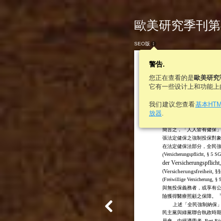
歐美研究季刊第46卷
SEO版
警告.
您正在查看的是
歐美研究
它有一些设计上和功能上
390
歐美研究
我们建议您查看
基本HT
放器
.
5
後，法定健保法第
條第
§ 5 XI SGB 
制投保對象
(
簡言之，「人人皆有健保
張法定健保之強制投保對
在法定健保法部分，全民
Versicherungspflicht, § 5 S
(
der Versicherungspflich
(
Versicherungsfreiheit, §
(
Freiwillige Versicherung, §
與無投保義務者，或享有
1
險獲得醫療照顧之保障。
上述「全民強制納保
民主黨與綠黨聯合執政時
員會，由經濟學者
Bert Rü