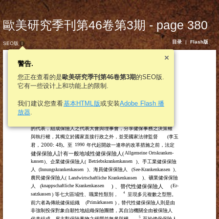
歐美研究季刊第46卷第3期 - page 380
目录
|
Flash版
SEO版
警告.
您正在查看的是
歐美研究季刊第46卷第3期
的SEO版.
它有一些设计上和功能上的限制.
380
歐美研究
我们建议您查看
基本HTML版
或安装
Adobe Flash 播
放器
.
度，組織型態則援用行會、公會成員互助長久的自治傳統，由負擔
保費之雇主與被保險人／受僱者依其保費分擔比例分別選出自己
的代表，組成保險人之代表大會與理事會，分享健保事務之決策權
與執行權，其獨立於國家直接行政之外，並受國家法律監督
(李玉
2000: 48
1990
君，
)。至
年代起開啟一連串的改革措施之前，法定
Allgemeine Ortskranken-
健保保險人計有一般地域性健保保險人(
kassen
Betriebskrankenkassen
)、企業健保保險人(
)、手工業健保保險
人
(
Innungskrankenkassen
)、海員健保保險人
(
See-Krankenkassen
)、
農民健保保險人(
Landwirtschaftliche Krankenkassen
)、礦業健保保險
knappschaftliche Krankenkassen
Er-
人
(
) 、替代性健保保險人
(
4
satzkassen
) 等七大區域性、職業性類別，
呈現多元複數之型態。
Primärkassen
前六者為傳統健保組織
(
)，替代性健保保險人則是由
非強制投保對象自願性地組織保險團體，其自治機關全由被保險人
5
代表組成，雇主對保險事物之經營並無參與權。
至於健保保險人