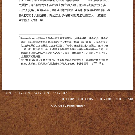
之屬性，最初法律授予其私法上獨立法人格，納粹時期開始授予其
4
29
公法人資格，延續至今，現行社會法典第
編社會保險法總則第
條明文賦予其自治權，為公法上享有權利能力之社團法人，屬於國
家間接行政的一環。
4
Krankenkasse
一詞在中文法學文獻上有不同譯法，如健保機構、健保組合、健保組
織等，此三種譯法主要著眼其組織特性，惟無論「機構」或「組織」，似未能完全
貼切反映其公法上社團法人之組織型態，「組合」雖然較貼近其社團法人組織，但
一般文獻上較少使用。本文則考量保險法律關係存在於保險人與被保險人之間，且
德國法定保險法已賦予其公法人之地位，另採「健保保險人」之譯法，不在中譯文
上表徵其組織特性。
5
替代性健保保險人之替代性則指，負有投保義務之被保險人，得選擇在替代性健保
2000: 49
保險人處投保，而免除加入法定健保保險人之義務。參見李玉君
(
)
。
I
...,
370
,
371
,
372
,
373
,
374
,
375
,
376
,
377
,
378
,
379
381
,
382
,
383
,
384
,
385
,
386
,
387
,
388
,
389
,
390
,...
VIX
Powered by FlippingBook