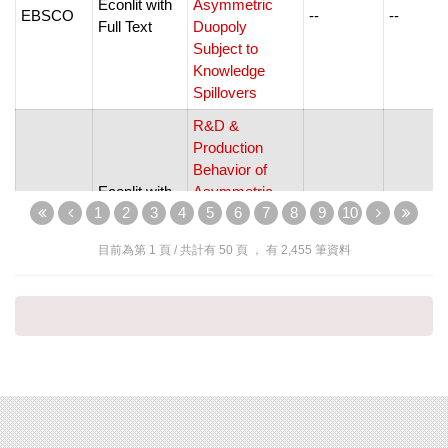
Econlit with
Asymmetric
EBSCO
--
--
Full Text
Duopoly
Subject to
Knowledge
Spillovers
R&D &
Production
Behavior of
Econlit with
Asymmetric
EBSCO
--
--
1
2
3
4
5
6
7
8
9
10
Full Text
Duopoly
Subject to
目前為第
1
頁 / 共計有
50
頁 ， 有
2,455
筆資料
Knowledge
Spillovers
Wiley Online
R&D
Wiley
0033-6807
1467-93
Library
Management
Academic
Search
EBSCO
Rabbit Genetics
2248-3098
--
Complete
(ASC)