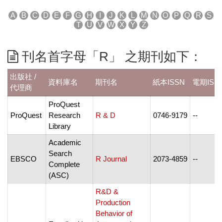
A
B
C
D
E
F
G
H
I
J
K
L
M
N
O
P
Q
R
S
T
U
V
W
X
Y
Z
刊名首字母「R」 之期刊如下：
出版社 /
資料庫名
期刊名
紙本ISSN
電期ISS
代理商
ProQuest
ProQuest
Research
R & D
0746-9179
--
Library
Academic
Search
EBSCO
R Journal
2073-4859
--
Complete
(ASC)
R&D &
Production
Behavior of