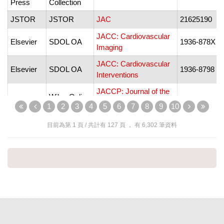
Press
Collection
JSTOR
JSTOR
JAC
21625190
JACC: Cardiovascular
Elsevier
SDOL OA
1936-878X
-
Imaging
JACC: Cardiovascular
Elsevier
SDOL OA
1936-8798
-
Interventions
JACCP: Journal of the
Wiley Online
Wiley
American College of
2405-4690
1
2
3
4
5
6
7
8
9
10
Library
Clinical Pharmacy
目前為第
1
頁 / 共計有
127
頁 ， 有
6,302
筆資料
OmniFile
Full Text
EBSCO
Jack & Jill
0021-3829
-
Select (H.W.
Wilson)
ProQuest
ProQuest
Research
Jack and Jill
0021-3829
-
Library
ProQuest
Jackson Journal of