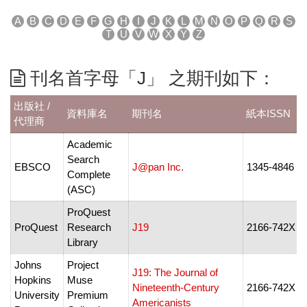
A
B
C
D
E
F
G
H
I
J
K
L
M
N
O
P
Q
R
S
T
U
V
W
X
Y
Z
刊名首字母「J」 之期刊如下：
出版社 /
資料庫名
期刊名
紙本ISSN
代理商
Academic
Search
EBSCO
J@pan Inc.
1345-4846
-
Complete
(ASC)
ProQuest
ProQuest
Research
J19
2166-742X
Library
Johns
Project
J19: The Journal of
Hopkins
Muse
Nineteenth-Century
2166-742X
University
Premium
Americanists