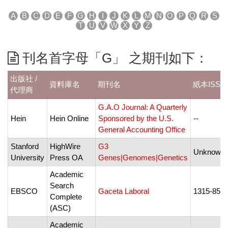
A
B
C
D
E
F
G
H
I
J
K
L
M
N
O
P
Q
R
S
T
U
V
W
X
Y
Z
刊名首字母「G」 之期刊如下：
出版社 /
資料庫名
期刊名
紙本ISSN
代理商
G.A.O Journal: A Quarterly
Hein
Hein Online
Sponsored by the U.S.
--
General Accounting Office
Stanford
HighWire
G3
Unknown
University
Press OA
Genes|Genomes|Genetics
Academic
Search
EBSCO
Gaceta Laboral
1315-859
Complete
(ASC)
Academic