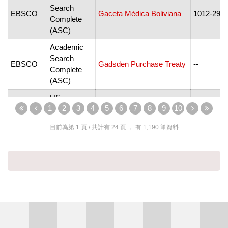
Search
EBSCO
Gaceta Médica Boliviana
1012-296
Complete
(ASC)
Academic
Search
EBSCO
Gadsden Purchase Treaty
--
Complete
(ASC)
US
ProQuest
Gadsden Times
--
1
2
3
4
5
6
7
8
9
10
Newsstream
Academic
目前為第
1
頁 / 共計有
24
頁 ， 有
1,190
筆資料
Search
Gaea: Journal of
EBSCO
1808-526
Complete
Geoscience
(ASC)
ProQuest
Gaea: Journal of
ProQuest
Research
1808-526
Geoscience
Library
US
ProQuest
Gainesville Sun
0163-492
Newsstream