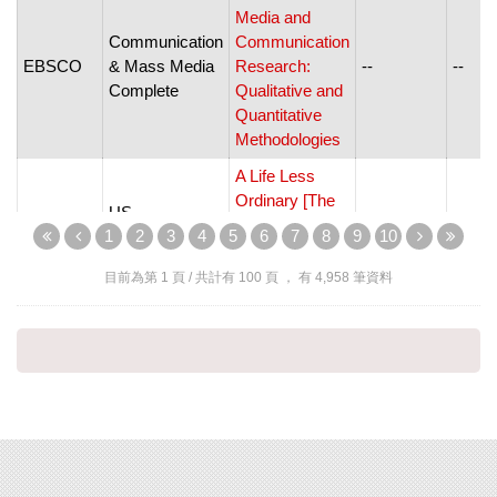
Media and
Communication
Communication
EBSCO
& Mass Media
Research:
--
--
Complete
Qualitative and
Quantitative
Methodologies
A Life Less
Ordinary [The
US
ProQuest
Star, Shelby,
--
--
1
2
3
4
5
6
7
8
9
10
Newsstream
North Carolina -
BLOG]
目前為第
1
頁 / 共計有
100
頁 ， 有
4,958
筆資料
A.S. Pratt &
Sons: Pratt's
Thomson
Westlaw
Anti-Money
--
--
Reuters
Classic
Laundering
Update
A.S. Pratt &
Sons: Pratt's
Thomson
Westlaw
Mortgage
--
--