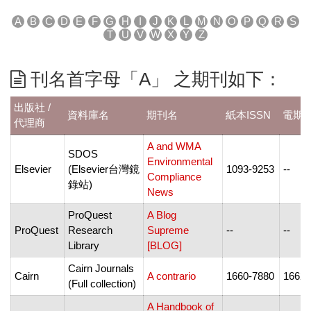
A
B
C
D
E
F
G
H
I
J
K
L
M
N
O
P
Q
R
S
T
U
V
W
X
Y
Z
刊名首字母「A」 之期刊如下：
出版社 /
資料庫名
期刊名
紙本ISSN
電期I
代理商
A and WMA
SDOS
Environmental
Elsevier
(Elsevier台灣鏡
1093-9253
--
Compliance
錄站)
News
ProQuest
A Blog
ProQuest
Research
Supreme
--
--
Library
[BLOG]
Cairn Journals
Cairn
A contrario
1660-7880
1662-
(Full collection)
A Handbook of