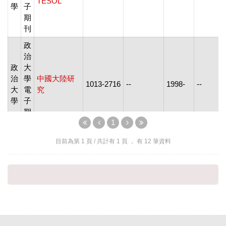
TESOL
學
子
期
刊
政
治
政
大
治
學
中國大陸研
1013-2716
--
1998-
--
大
電
究
學
子
期
1
刊
政
目前為第
1
頁 / 共計有
1
頁 ， 有
12
筆資料
治
政
大
治
學
公共行政學
1561-8080
--
2004.6-
--
大
電
報
學
子
期
刊