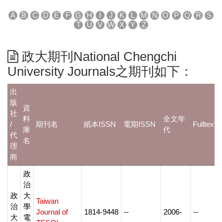
A
B
C
D
E
F
G
H
I
J
K
L
M
N
O
P
Q
R
S
T
U
V
W
X
Y
Z
政大期刊National Chengchi
University Journals之期刊如下：
出
版
資
社
料
全文年
/
期刊名
紙本ISSN
電期ISSN
Fulltext 
庫
代
代
名
理
商
政
治
政
大
Taiwan
治
學
Journal of
1814-9448
--
2006-
--
大
電