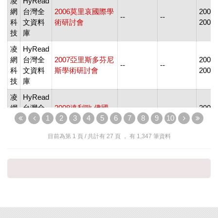
凌
HyRead
網
台灣全
2006莫里哀國際學
20090
--
--
科
文資料
術研討會
2009
技
庫
凌
HyRead
網
台灣全
2007亞里斯多芬尼
20070
--
--
科
文資料
斯學術研討會
2007
技
庫
凌
HyRead
網
台灣全
2008達利歐‧佛國
20081
--
--
1
2
3
4
5
6
7
8
9
10
科
文資料
際學術研討會
2008
技
庫
目前為第
1
頁 / 共計有
27
頁 ， 有
1,347
筆資料
凌
HyRead
網
台灣全
2009易卜生國際學
20091
--
--
科
文資料
術研討會
2009
技
庫
凌
HyRead
2010迪倫馬特暨田
網
台灣全
20101
納西威廉斯國際學
--
--
科
文資料
2010