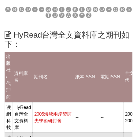
A
B
C
D
E
F
G
H
I
J
K
L
M
N
O
P
Q
R
S
T
U
V
W
X
Y
Z
HyRead台灣全文資料庫之期刊如
下：
出
版
社
資料庫
全文
/
期刊名
紙本ISSN
電期ISSN
名
代
代
理
商
凌
HyRead
網
台灣全
2005海峽兩岸契訶
20050
--
--
科
文資料
夫學術研討會
2005
技
庫