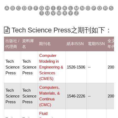
A
B
C
D
E
F
G
H
I
J
K
L
M
N
O
P
Q
R
S
T
U
V
W
X
Y
Z
Tech Science Press之期刊如下：
出版社 /
資料庫
全文
期刊名
紙本ISSN
電期ISSN
代理商
名
年代
Computer
Tech
Tech
Modeling in
Science
Science
Engineering &
1526-1506
--
2000-
Press
Press
Sciences
(CMES)
Computers,
Tech
Tech
Materials, &
Science
Science
1546-2226
--
2004-
Continua
Press
Press
(CMC)
Fluid