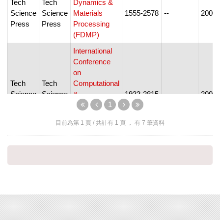
Tech
Tech
Dynamics &
Science
Science
Materials
1555-2578
--
2005-
Press
Press
Processing
(FDMP)
International
Conference
on
Tech
Tech
Computational
Science
Science
&
1933-2815
--
2007-
1
Press
Press
Experimental
Engineering
目前為第
1
頁 / 共計有
1
頁 ， 有
7
筆資料
and Sciences
(ICCES)
Molecular &
Tech
Tech
Cellular
Science
Science
1556-5300
--
2004-
Biomechanics
Press
Press
(MCB)
Structural
Tech
Tech
Durability &