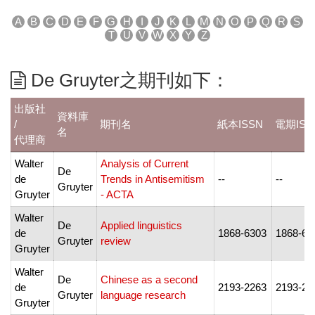
A
B
C
D
E
F
G
H
I
J
K
L
M
N
O
P
Q
R
S
T
U
V
W
X
Y
Z
De Gruyter之期刊如下：
出版社
資料庫
/
期刊名
紙本ISSN
電期ISS
名
代理商
Walter
Analysis of Current
De
de
Trends in Antisemitism
--
--
Gruyter
Gruyter
- ACTA
Walter
De
Applied linguistics
de
1868-6303
1868-63
Gruyter
review
Gruyter
Walter
De
Chinese as a second
de
2193-2263
2193-22
Gruyter
language research
Gruyter