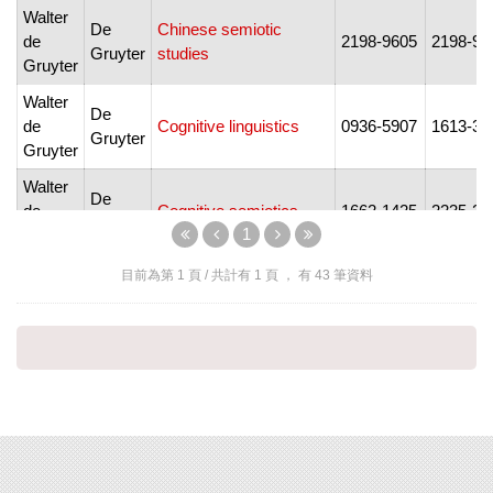
Walter
De
Chinese semiotic
de
2198-9605
2198-96
Gruyter
studies
Gruyter
Walter
De
de
Cognitive linguistics
0936-5907
1613-36
Gruyter
Gruyter
Walter
De
de
Cognitive semiotics
1662-1425
2235-20
Gruyter
1
Gruyter
Walter
目前為第
1
頁 / 共計有
1
頁 ， 有
43
筆資料
De
de
Computer und recht
0179-1990
2194-41
Gruyter
Gruyter
Walter
De
Corpus linguistics and
de
1613-7027
1613-70
Gruyter
linguistic theory
Gruyter
Walter
De
European property law
de
2190-8273
2190-83
Gruyter
Journal
Gruyter