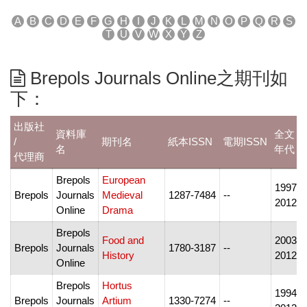
A
B
C
D
E
F
G
H
I
J
K
L
M
N
O
P
Q
R
S
T
U
V
W
X
Y
Z
Brepols Journals Online之期刊如
下：
出版社
資料庫
全文
/
期刊名
紙本ISSN
電期ISSN
名
年代
代理商
Brepols
European
1997-
Brepols
Journals
Medieval
1287-7484
--
2012
Online
Drama
Brepols
Food and
2003-
Brepols
Journals
1780-3187
--
History
2012
Online
Brepols
Hortus
1994-
Brepols
Journals
Artium
1330-7274
--