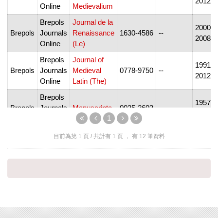
2012
Online
Medievalium
Brepols
Journal de la
2000-
Brepols
Journals
Renaissance
1630-4586
--
2008
Online
(Le)
Brepols
Journal of
1991-
Brepols
Journals
Medieval
0778-9750
--
2012
Online
Latin (The)
Brepols
1957-
Brepols
Journals
Manuscripta
0025-2603
--
2012
1
Online
Brepols
目前為第
1
頁 / 共計有
1
頁 ， 有
12
筆資料
Mediaeval
1939-
Brepols
Journals
0076-5872
--
Studies
2006
Online
Brepols
Moyen
1977-
Brepols
Journals
Français
0226-0174
--
2012
Online
(Le)
Brepols
New
2006-