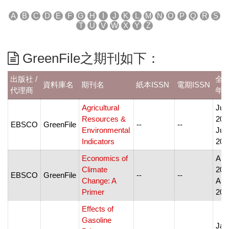
A
B
C
D
E
F
G
H
I
J
K
L
M
N
O
P
Q
R
S
T
U
V
W
X
Y
Z
GreenFile之期刊如下：
出版社 /
全
資料庫名
期刊名
紙本ISSN
電期ISSN
代理商
年
Agricultural
Jul
Resources &
200
EBSCO
GreenFile
--
--
Environmental
Jul
Indicators
200
Economics of
Apr
Climate
200
EBSCO
GreenFile
--
--
Change: A
Apr
Primer
200
Effects of
Gasoline
Jan