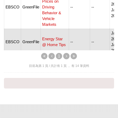
Prices on
200
EBSCO
GreenFile
Driving
--
--
Jan
Behavior &
200
Vehicle
Markets
Jan
Energy Star
200
EBSCO
GreenFile
--
--
@ Home Tips
Jan
200
1
EnviroMatters:
Jun
MassDEP
201
目前為第
1
頁 / 共計有
1
頁 ， 有
14
筆資料
EBSCO
GreenFile
--
--
Environmental
Jan
eNewsletter
201
Environmental
Jan
EBSCO
GreenFile
Health
0091-6765
--
199
Perspectives
Jan
199
EBSCO
GreenFile
EPA Journal
0145-1189
--
Mar