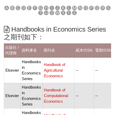
A
B
C
D
E
F
G
H
I
J
K
L
M
N
O
P
Q
R
S
T
U
V
W
X
Y
Z
Handbooks in Economics Series
之期刊如下：
出版社 /
資料庫名
期刊名
紙本ISSN
電期ISSN
代理商
Handbooks
Handbook of
in
Elsevier
Agricultural
--
--
Economics
Economics
Series
Handbooks
Handbook of
in
Elsevier
Computational
--
--
Economics
Economics
Series
Handbooks