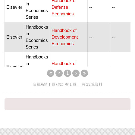
Handbook of
in
Elsevier
Defense
--
--
Economics
Economics
Series
Handbooks
Handbook of
in
Elsevier
Development
--
--
Economics
Economics
Series
Handbooks
in
Handbook of
Elsevier
--
--
Economics
Econometrics
1
Series
目前為第
1
頁 / 共計有
1
頁 ， 有
23
筆資料
Handbooks
Handbook of
in
Elsevier
Economic
--
--
Economics
Forecasting
Series
Handbooks
Handbook of
in
Elsevier
Economic
--
--
Economics
Growth