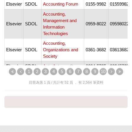
Elsevier
SDOL
Accounting Forum
0155-9982
01559982
Accounting,
Management and
Elsevier
SDOL
0959-8022
09598022
Information
Technologies
Accounting,
Elsevier
SDOL
Organizations and
0361-3682
03613682
Society
Elsevier
SDOL
Acta Astronautica
0094-5765
00945765
1
2
3
4
5
6
7
8
9
10
Elsevier
SDOL
Acta Biomaterialia
1742-7061
17427061
目前為第
1
頁 / 共計有
52
頁 ， 有
2,564
筆資料
Acta Ecologica
Elsevier
SDOL
1872-2032
18722032
Sinica
Acta Genetica
Elsevier
SDOL
0379-4172
03794172
Sinica
Elsevier
SDOL
Acta Histochemica
0065-1281
00651281
Elsevier
SDOL
Acta Materialia
1359-6454
13596454