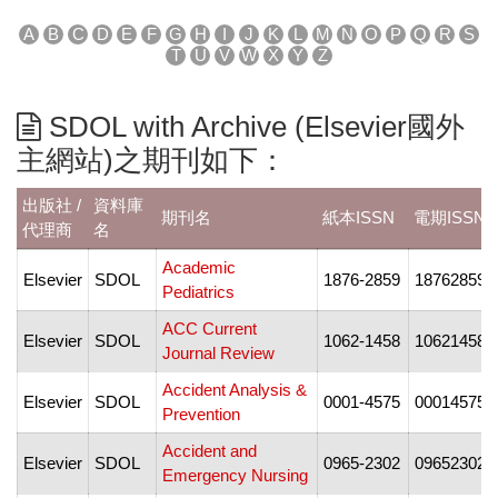
A
B
C
D
E
F
G
H
I
J
K
L
M
N
O
P
Q
R
S
T
U
V
W
X
Y
Z
SDOL with Archive (Elsevier國外
主網站)之期刊如下：
出版社 /
資料庫
期刊名
紙本ISSN
電期ISSN
代理商
名
Academic
Elsevier
SDOL
1876-2859
18762859
Pediatrics
ACC Current
Elsevier
SDOL
1062-1458
10621458
Journal Review
Accident Analysis &
Elsevier
SDOL
0001-4575
00014575
Prevention
Accident and
Elsevier
SDOL
0965-2302
09652302
Emergency Nursing