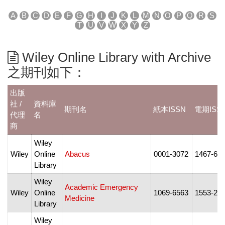
A
B
C
D
E
F
G
H
I
J
K
L
M
N
O
P
Q
R
S
T
U
V
W
X
Y
Z
Wiley Online Library with Archive
之期刊如下：
出版
社 /
資料庫
期刊名
紙本ISSN
電期ISS
代理
名
商
Wiley
Wiley
Online
Abacus
0001-3072
1467-62
Library
Wiley
Academic Emergency
Wiley
Online
1069-6563
1553-27
Medicine
Library
Wiley