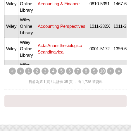
Wiley
Online
Accounting & Finance
0810-5391
1467-62
Library
Wiley
Wiley
Online
Accounting Perspectives
1911-382X
1911-38
Library
Wiley
Acta Anaesthesiologica
Wiley
Online
0001-5172
1399-65
Scandinavica
Library
Wiley
Acta Biochimica et
1
2
3
4
5
6
7
8
9
10
Wiley
Online
1672-9145
1745-72
Biophysica Sinica
Library
目前為第
1
頁 / 共計有
35
頁 ， 有
1,738
筆資料
Wiley
Acta Crystallographica
Wiley
Online
Section A: Foundations
0108-7673
2053-27
Library
and Advances
Acta Crystallographica
Wiley
Section B: Structural
Wiley
Online
Science, Crystal
2052-5192
2052-52
Library
Engineering and