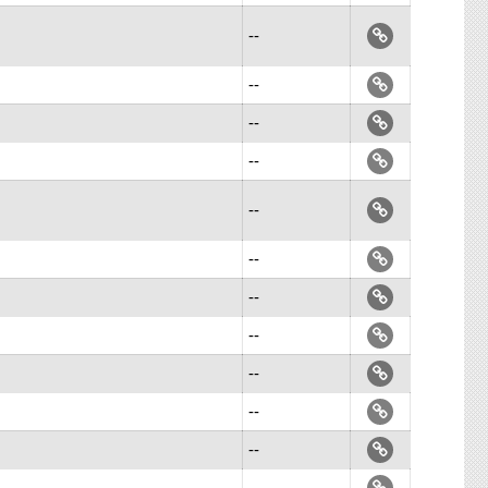
--
--
--
--
--
--
--
--
--
--
--
--