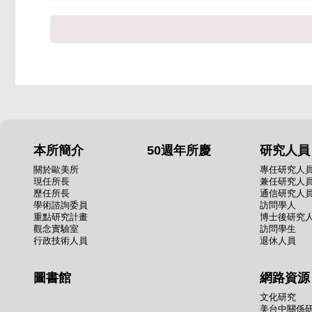
本所簡介
50週年所慶
研究人員
關於歐美所
專任研究人
現任所長
兼任研究人
歷任所長
通信研究人
學術諮詢委員
訪問學人
重點研究計畫
博士後研究
觀念實驗室
訪問學生
行政技術人員
退休人員
圖書館
網路資源
文化研究
美台中關係