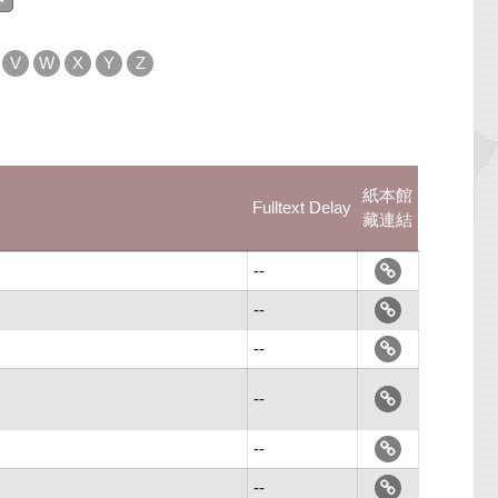
V
W
X
Y
Z
紙本館
Fulltext Delay
藏連結
--
--
--
--
--
--