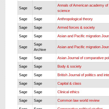
Annals of American academy of po
Sage
Sage
science
Sage
Sage
Anthropological theory
Sage
Sage
Armed forces & society
Sage
Sage
Asian and Pacific migration Jour
Sage
Sage
Asian and Pacific migration Jour
Archive
Sage
Sage
Asian Journal of comparative pol
Sage
Sage
Body & society
Sage
Sage
British Journal of politics and int
Sage
Sage
Capital & class
Sage
Sage
Clinical ethics
Sage
Sage
Common law world review
Sage
Sage
Comparative political studies