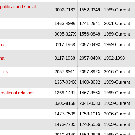
litical and social
0002-7162
1552-3349
1999-Current
1463-4996
1741-2641
2001-Current
0095-327X
1556-0848
1999-Current
nal
0117-1968
2057-049X
1999-Current
nal
0117-1968
2057-049X
1992-1998
itics
2057-8911
2057-892X
2016-Current
1357-034X
1460-3632
1999-Current
ernational relations
1369-1481
1467-856X
1999-Current
0309-8168
2041-0980
1999-Current
1477-7509
1758-101X
2006-Current
1473-7795
1740-5556
1999-Current
0010-4140
1552-3829
1999-Current