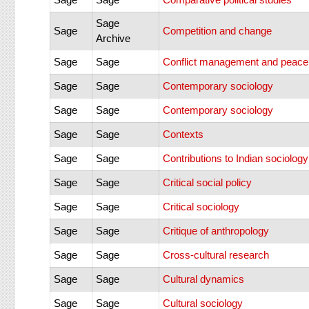
Sage
Sage
Competition and change
Archive
Sage
Sage
Conflict management and peace
Sage
Sage
Contemporary sociology
Sage
Sage
Contemporary sociology
Sage
Sage
Contexts
Sage
Sage
Contributions to Indian sociology
Sage
Sage
Critical social policy
Sage
Sage
Critical sociology
Sage
Sage
Critique of anthropology
Sage
Sage
Cross-cultural research
Sage
Sage
Cultural dynamics
Sage
Sage
Cultural sociology