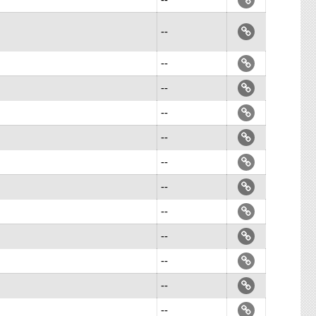
--
--
--
--
--
--
--
--
--
--
--
--