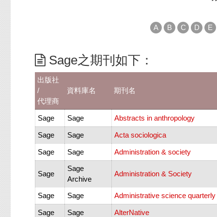
A
B
C
D
E
Sage之期刊如下：
出版社
/
資料庫名
期刊名
代理商
Sage
Sage
Abstracts in anthropology
Sage
Sage
Acta sociologica
Sage
Sage
Administration & society
Sage
Sage
Administration & Society
Archive
Sage
Sage
Administrative science quarterly
Sage
Sage
AlterNative