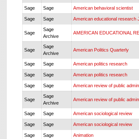
Sage
Sage
American behavioral scientist
Sage
Sage
American educational research 
Sage
Sage
AMERICAN EDUCATIONAL R
Archive
Sage
Sage
American Politics Quarterly
Archive
Sage
Sage
American politics research
Sage
Sage
American politics research
Sage
Sage
American review of public admini
Sage
Sage
American review of public admini
Archive
Sage
Sage
American sociological review
Sage
Sage
American sociological review
Sage
Sage
Animation