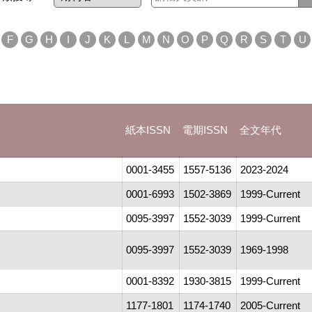
F
G
H
I
J
K
L
M
N
O
P
Q
R
S
T
U
紙本ISSN
電期ISSN
全文年代
0001-3455
1557-5136
2023-2024
0001-6993
1502-3869
1999-Current
0095-3997
1552-3039
1999-Current
0095-3997
1552-3039
1969-1998
0001-8392
1930-3815
1999-Current
1177-1801
1174-1740
2005-Current