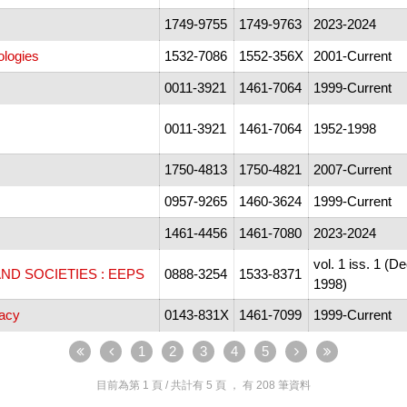
1749-9755
1749-9763
2023-2024
ologies
1532-7086
1552-356X
2001-Current
0011-3921
1461-7064
1999-Current
0011-3921
1461-7064
1952-1998
1750-4813
1750-4821
2007-Current
0957-9265
1460-3624
1999-Current
1461-4456
1461-7080
2023-2024
vol. 1 iss. 1 (D
ND SOCIETIES : EEPS
0888-3254
1533-8371
1998)
racy
0143-831X
1461-7099
1999-Current
1
2
3
4
5
目前為第
1
頁 / 共計有
5
頁 ， 有
208
筆資料