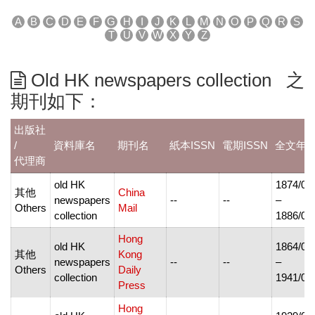
A
B
C
D
E
F
G
H
I
J
K
L
M
N
O
P
Q
R
S
T
U
V
W
X
Y
Z
Old HK newspapers collection 之
期刊如下：
出版社
/
資料庫名
期刊名
紙本ISSN
電期ISSN
全文年
代理商
old HK
1874/05
其他
China
newspapers
--
--
–
Others
Mail
collection
1886/01
Hong
old HK
1864/01
其他
Kong
newspapers
--
--
–
Others
Daily
collection
1941/09
Press
Hong