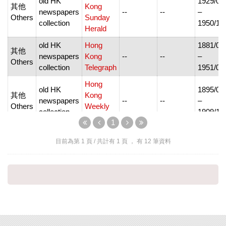
old HK
1929/01
其他
Kong
newspapers
--
--
–
Others
Sunday
collection
1950/10
Herald
old HK
Hong
1881/06
其他
newspapers
Kong
--
--
–
Others
collection
Telegraph
1951/03
Hong
old HK
1895/01
其他
Kong
newspapers
--
--
–
Others
Weekly
collection
1909/12
Press
1
old HK
1938/08
其他
目前為第
1
頁 / 共計有
1
頁 ， 有
12
筆資料
newspapers
大公報
--
--
–
Others
collection
1991/12
old HK
1933/02
其他
newspapers
天光報
--
--
–
Others
collection
1940/11
old HK
1926/04
其他
香港工商
newspapers
--
--
–