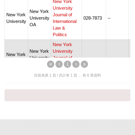
New York
University
New York
New York
Journal of
University
028-7873
--
20
University
International
OA
Law &
Politics
New York
New York
University
New York
University
Journal of
--
--
19
University
1
OA
Legislation &
Public Policy
目前為第
1
頁 / 共計有
1
頁 ， 有
6
筆資料
New York
New York
New York
University
University
0028-7881
--
19
University
OA
Law Review
New York
Review of
New York
University
Law & Social
0048-7481
--
20
University
OA
Change