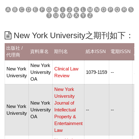
A
B
C
D
E
F
G
H
I
J
K
L
M
N
O
P
Q
R
S
T
U
V
W
X
Y
Z
New York University之期刊如下：
出版社 /
全
資料庫名
期刊名
紙本ISSN
電期ISSN
代理商
年
New York
New York
Clinical Law
University
1079-1159
--
20
University
Review
OA
New York
University
New York
Journal of
New York
University
Intellectual
--
--
20
University
OA
Property &
Entertainment
Law